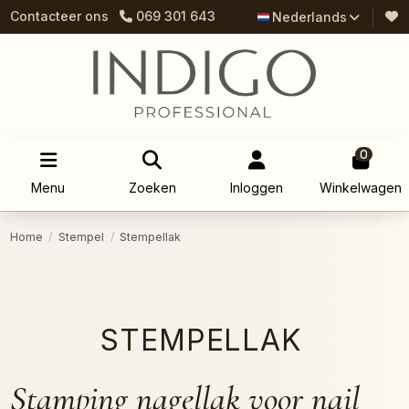
Contacteer ons
069 301 643
Nederlands
0
Menu
Zoeken
Inloggen
Winkelwagen
Home
Stempel
Stempellak
STEMPELLAK
Stamping nagellak voor nail