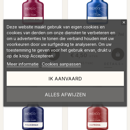
Deze website maakt gebruik van eigen cookies en
cookies van derden om onze diensten te verbeteren en
Smokin' Gun - Quick Stamp
Galactica - Quick Stamp 7ml
om u advertenties te tonen die verband houden met uw
7ml
voorkeuren door uw surfgedrag te analyseren. Om uw
toestemming te geven voor het gebruik ervan, drukt u
€ 4,50
€ 4,50
op de knop Accepteren.
HTVA
HTVA
Meer informatie
Cookies aanpassen
€ 5,45
€ 5,45
TVAC
TVAC
DÉTAILS
→
DÉTAILS
→
IK AANVAARD
ALLES AFWIJZEN