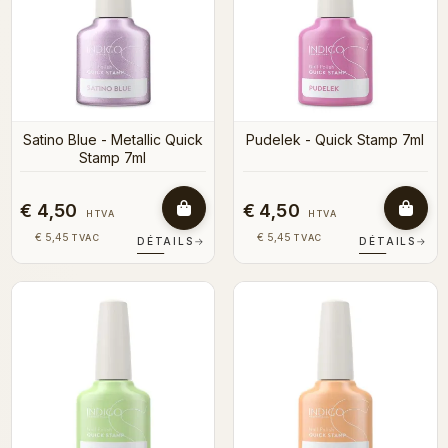
Satino Blue - Metallic Quick
Pudelek - Quick Stamp 7ml
Stamp 7ml
€ 4,50
€ 4,50
HTVA
HTVA
€ 5,45
€ 5,45
TVAC
TVAC
DÉTAILS
→
DÉTAILS
→