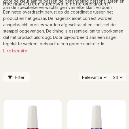
door de kleur aan te passen de behandeling personaliseren en
Hoe maakt u een succesvolle nette overdracht?
aan de specifieke verwachtingen van elke klant voldoen.
Een nette overdracht berust op de coördinatie tussen het
product en het gebaar. De nagellak moet correct worden
aangebracht, precies worden afgeschraapt en snel met de
stempel opgevangen. De timing is essentieel om te voorkomen
dat het product uitdroogt. Door bijvoorbeeld aan één nagel
tegelijk te werken, behoudt u een goede controle. In
schoonheidssalons betekent deze beheersing van het gebaar
Lire la suite
dat u een consistent, professioneel resultaat kunt bereiken
zonder het al te vaak te hoeven proberen.
Filter
Relevantie
24