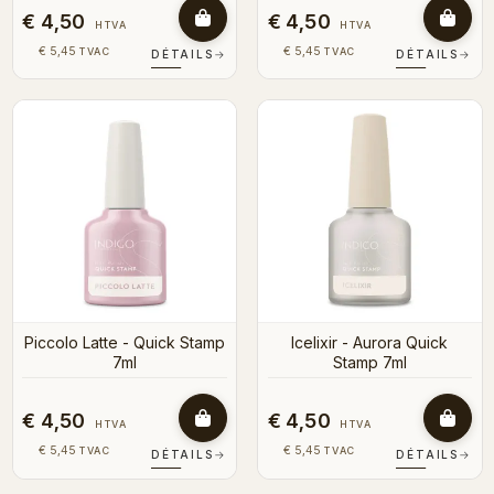
€ 4,50
€ 4,50
HTVA
HTVA
€ 5,45
€ 5,45
TVAC
TVAC
DÉTAILS
→
DÉTAILS
→
Piccolo Latte - Quick Stamp
Icelixir - Aurora Quick
7ml
Stamp 7ml
€ 4,50
€ 4,50
HTVA
HTVA
€ 5,45
€ 5,45
TVAC
TVAC
DÉTAILS
→
DÉTAILS
→