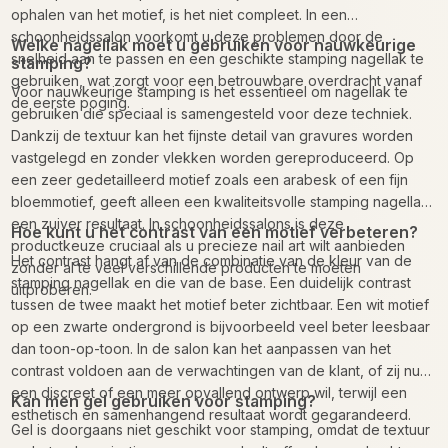
ophalen van het motief, is het niet compleet. In een
schoonheidssalon voorkomt u deze problemen door de
Welke nagellak moet u gebruiken voor nauwkeurige
snelheid aan te passen en een geschikte stamping nagellak te
stamping?
gebruiken, wat zorgt voor een betrouwbare overdracht vanaf
Voor nauwkeurige stamping is het essentieel om nagellak te
de eerste poging.
gebruiken die speciaal is samengesteld voor deze techniek.
Dankzij de textuur kan het fijnste detail van gravures worden
vastgelegd en zonder vlekken worden gereproduceerd. Op
een zeer gedetailleerd motief zoals een arabesk of een fijn
bloemmotief, geeft alleen een kwaliteitsvolle stamping nagellak
een zuiver resultaat. In schoonheidssalons is deze
Hoe kunt u het contrast van een motief verbeteren?
productkeuze cruciaal als u precieze nail art wilt aanbieden
Het contrast hangt af van de combinatie van de kleur van de
zonder al te veel verschillende producten te moeten
stamping nagellak en die van de base. Een duidelijk contrast
uitproberen.
tussen de twee maakt het motief beter zichtbaar. Een wit motief
op een zwarte ondergrond is bijvoorbeeld veel beter leesbaar
dan toon-op-toon. In de salon kan het aanpassen van het
contrast voldoen aan de verwachtingen van de klant, of zij nu
een discreet of een meer opvallend ontwerp wil, terwijl een
Kan men gel gebruiken voor stamping?
esthetisch en samenhangend resultaat wordt gegarandeerd.
Gel is doorgaans niet geschikt voor stamping, omdat de textuur