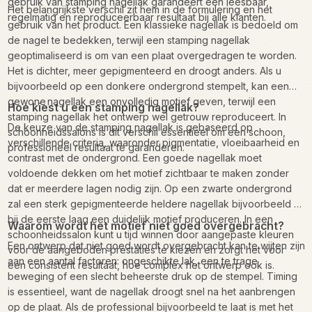
gebruik van stamping nagellak garandeert een leesbaar,
Het belangrijkste verschil zit hem in de formulering en het
regelmatig en reproduceerbaar resultaat bij alle klanten.
gebruik van het product. Een klassieke nagellak is bedoeld om
de nagel te bedekken, terwijl een stamping nagellak
geoptimaliseerd is om van een plaat overgedragen te worden.
Het is dichter, meer gepigmenteerd en droogt anders. Als u
bijvoorbeeld op een donkere ondergrond stempelt, kan een
gewone nagellak een onvolledig motief geven, terwijl een
Hoe kiest u een stamping nagellak?
stamping nagellak het ontwerp wel getrouw reproduceert. In
De keuze van de stamping nagellak is gebaseerd op
schoonheidssalons is dit verschil essentieel om een schoon,
verschillende criteria, waaronder pigmentatie, vloeibaarheid en
professioneel resultaat te garanderen.
contrast met de ondergrond. Een goede nagellak moet
voldoende dekken om het motief zichtbaar te maken zonder
dat er meerdere lagen nodig zijn. Op een zwarte ondergrond
zal een sterk gepigmenteerde heldere nagellak bijvoorbeeld al
bij de eerste laag een duidelijk motief produceren. In een
Waarom wordt het motief niet goed overgebracht?
schoonheidssalon kunt u tijd winnen door aangepaste kleuren
Een ontwerp dat niet goed wordt overgebracht kan te wijten zijn
voor de aangeboden prestaties te kiezen en zorgt het voor
aan een aantal factoren: ongeschikte lak, een te trage
een consistent resultaat, hoe complex het ontwerp ook is.
beweging of een slecht beheerste druk op de stempel. Timing
is essentieel, want de nagellak droogt snel na het aanbrengen
op de plaat. Als de professional bijvoorbeeld te laat is met het