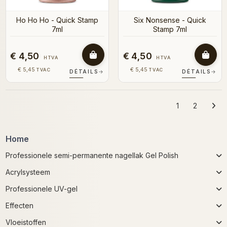
Ho Ho Ho - Quick Stamp
Six Nonsense - Quick
7ml
Stamp 7ml
€ 4,50
€ 4,50
HTVA
HTVA
€ 5,45
€ 5,45
TVAC
TVAC
DÉTAILS
→
DÉTAILS
→
1
2
Home
Professionele semi-permanente nagellak Gel Polish
Acrylsysteem
Professionele UV-gel
Effecten
Vloeistoffen