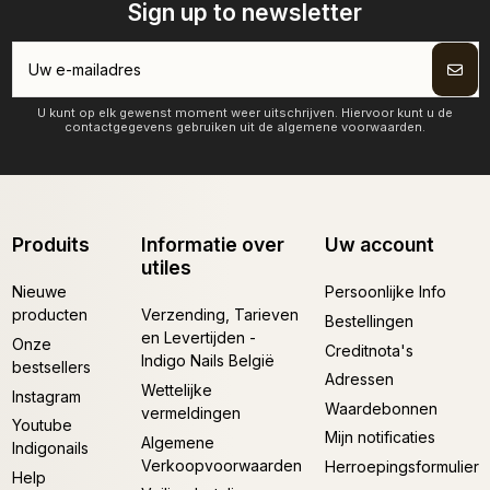
Sign up to newsletter
U kunt op elk gewenst moment weer uitschrijven. Hiervoor kunt u de
contactgegevens gebruiken uit de algemene voorwaarden.
Produits
Informatie over
Uw account
utiles
Nieuwe
Persoonlijke Info
producten
Verzending, Tarieven
Bestellingen
en Levertijden -
Onze
Creditnota's
Indigo Nails België
bestsellers
Adressen
Wettelijke
Instagram
Waardebonnen
vermeldingen
Youtube
Mijn notificaties
Algemene
Indigonails
Verkoopvoorwaarden
Herroepingsformulier
Help