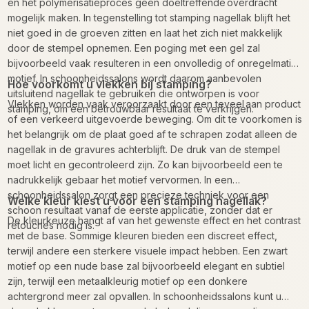
en het polymerisatieproces geen doeltreffende overdracht
mogelijk maken. In tegenstelling tot stamping nagellak blijft het
niet goed in de groeven zitten en laat het zich niet makkelijk
door de stempel opnemen. Een poging met een gel zal
bijvoorbeeld vaak resulteren in een onvolledig of onregelmatig
motief. In schoonheidssalons wordt daarom aanbevolen
Hoe voorkomt u vlekken bij stamping?
uitsluitend nagellak te gebruiken die ontworpen is voor
Vlekken worden vaak veroorzaakt door een teveel aan product
stamping, om een betrouwbaar resultaat te verkrijgen.
of een verkeerd uitgevoerde beweging. Om dit te voorkomen is
het belangrijk om de plaat goed af te schrapen zodat alleen de
nagellak in de gravures achterblijft. De druk van de stempel
moet licht en gecontroleerd zijn. Zo kan bijvoorbeeld een te
nadrukkelijk gebaar het motief vervormen. In een
schoonheidssalon zorgt een precieze techniek voor een
Welke kleur kiest u voor een stamping nagellak?
schoon resultaat vanaf de eerste applicatie, zonder dat er
De kleurkeuze hangt af van het gewenste effect en het contrast
retouches nodig is.
met de base. Sommige kleuren bieden een discreet effect,
terwijl andere een sterkere visuele impact hebben. Een zwart
motief op een nude base zal bijvoorbeeld elegant en subtiel
zijn, terwijl een metaalkleurig motief op een donkere
achtergrond meer zal opvallen. In schoonheidssalons kunt u