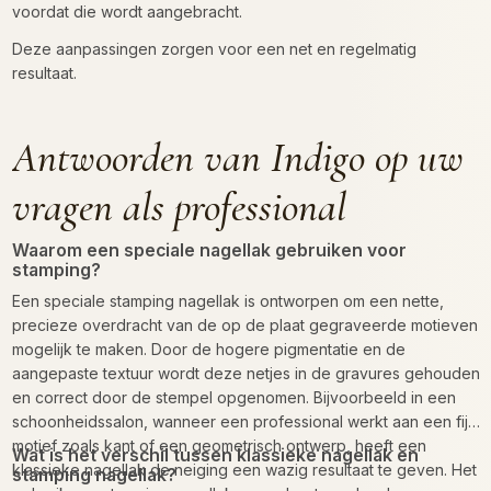
voordat die wordt aangebracht.
Deze aanpassingen zorgen voor een net en regelmatig
resultaat.
Antwoorden van Indigo op uw
vragen als professional
Waarom een speciale nagellak gebruiken voor
stamping?
Een speciale stamping nagellak is ontworpen om een nette,
precieze overdracht van de op de plaat gegraveerde motieven
mogelijk te maken. Door de hogere pigmentatie en de
aangepaste textuur wordt deze netjes in de gravures gehouden
en correct door de stempel opgenomen. Bijvoorbeeld in een
schoonheidssalon, wanneer een professional werkt aan een fijn
motief zoals kant of een geometrisch ontwerp, heeft een
Wat is het verschil tussen klassieke nagellak en
klassieke nagellak de neiging een wazig resultaat te geven. Het
stamping nagellak?