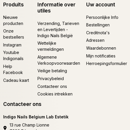
Produits
Informatie over
Uw account
utiles
Nieuwe
Persoonlijke Info
producten
Verzending, Tarieven
Bestellingen
en Levertijden -
Onze
Creditnota's
Indigo Nails België
bestsellers
Adressen
Wettelijke
Instagram
Waardebonnen
vermeldingen
Youtube
Mijn notificaties
Algemene
Indigonails
Verkoopvoorwaarden
Herroepingsformulier
Help
Veilige betaling
Facebook
Privacybeleid
Cadeau kaart
Contacteer ons
Cookies intrekken
Contacteer ons
Indigo Nails Belgium Lab Estetik
13 rue Champ Lionne