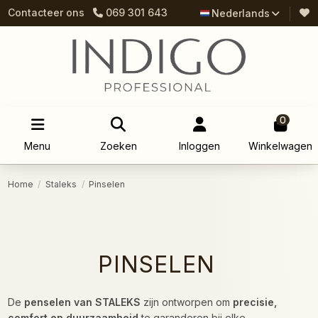
Contacteer ons
069 301 643
Nederlands
0
Menu
Zoeken
Inloggen
Winkelwagen
Home
Staleks
Pinselen
PINSELEN
De
penselen van STALEKS
zijn ontworpen om
precisie,
comfort en duurzaamheid
te garanderen bij elke