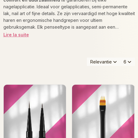
nagelapplicatie. Ideaal voor gelapplicaties, semi-permanente
lak, nail art of fijne details. Ze zijn vervaardigd met hoge kwaliteit
haren en ergonomische handgrepen voor ultiem
gebruiksgemak. Elk penseeltype is aangepast aan een
specifieke techniek, waardoor je nauwkeurig en professioneel
Lire la suite
kunt werken – telkens weer. Een essentieel hulpmiddel voor
elke nagelstyliste die perfectie nastreeft.
Relevantie
6