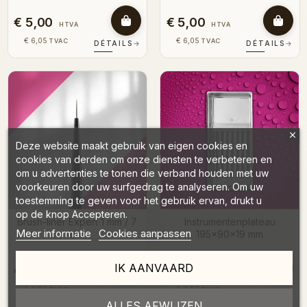
€ 5,00
€ 5,00
HTVA
HTVA
€ 6,05
€ 6,05
TVAC
TVAC
DÉTAILS
→
DÉTAILS
→
Deze website maakt gebruik van eigen cookies en
cookies van derden om onze diensten te verbeteren en
om u advertenties te tonen die verband houden met uw
voorkeuren door uw surfgedrag te analyseren. Om uw
toestemming te geven voor het gebruik ervan, drukt u
op de knop Accepteren.
Brush-liner Expert 1 mm / 7
Instrumentenplateau
Meer informatie
Cookies aanpassen
mm
195x90x19 mm
IK AANVAARD
€ 5,00
€ 6,50
HTVA
HTVA
€ 6,05
€ 7,87
TVAC
TVAC
DÉTAILS
→
DÉTAILS
→
ALLES AFWIJZEN