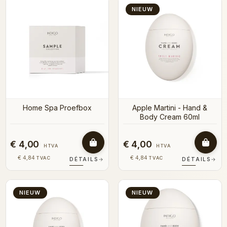
NIEUW
Home Spa Proefbox
Apple Martini - Hand &
Body Cream 60ml
€ 4,00
€ 4,00
HTVA
HTVA
€ 4,84
€ 4,84
TVAC
TVAC
DÉTAILS
→
DÉTAILS
→
NIEUW
NIEUW