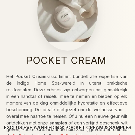
POCKET CREAM
Het
Pocket Cream
-assortiment bundelt alle expertise van
de Indigo Home Spa-wereld in uiterst praktische
reisformaten. Deze crèmes zijn ontworpen om gemakkelijk
in een handtas of reisetui mee te nemen en bieden op elk
moment van de dag onmiddellijke hydratatie en effectieve
bescherming. De ideale metgezel om de wellnesservaring
overal mee naartoe te nemen. Of u nu een nieuwe geur wilt
ontdekken met onze
samples
of een verfijnd geschenk wilt
EXCLUSIEVE AANBIEDING: POCKET CREAM & SAMPLES
geven, Pocket Cream laat de huid zacht, gevoed en omhuld