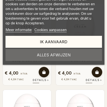
cookies van derden om onze diensten te verbeteren en
om u advertenties te tonen die verband houden met uw
voorkeuren door uw surfgedrag te analyseren. Om uw
toestemming te geven voor het gebruik ervan, drukt u
op de knop Accepteren.
Meer informatie
Cookies aanpassen
IK AANVAARD
ALLES AFWIJZEN
Raspberry Love - Hand &
Summer Joy - Hand & Body
Body Cream 60 ml
Cream 60 ml
€ 4,00
€ 4,00
HTVA
HTVA
€ 4,84
€ 4,84
TVAC
TVAC
DÉTAILS
→
DÉTAILS
→