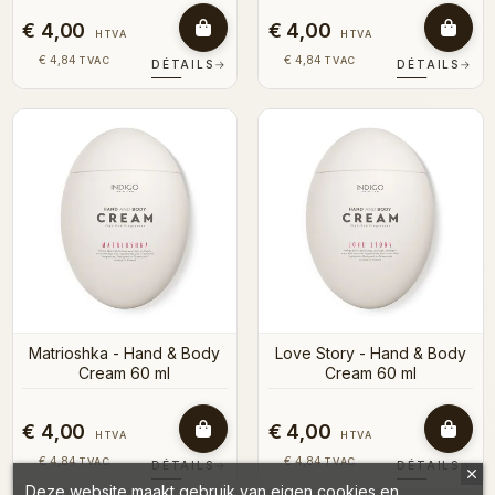
€ 4,00
€ 4,00
HTVA
HTVA
€ 4,84
€ 4,84
TVAC
TVAC
DÉTAILS
→
DÉTAILS
→
Matrioshka - Hand & Body
Love Story - Hand & Body
Cream 60 ml
Cream 60 ml
€ 4,00
€ 4,00
HTVA
HTVA
€ 4,84
€ 4,84
TVAC
TVAC
DÉTAILS
→
DÉTAILS
→
Deze website maakt gebruik van eigen cookies en