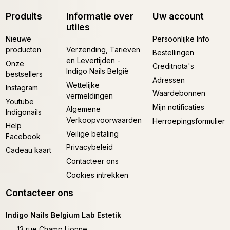
Produits
Informatie over
Uw account
utiles
Nieuwe
Persoonlijke Info
producten
Verzending, Tarieven
Bestellingen
en Levertijden -
Onze
Creditnota's
Indigo Nails België
bestsellers
Adressen
Wettelijke
Instagram
Waardebonnen
vermeldingen
Youtube
Mijn notificaties
Algemene
Indigonails
Verkoopvoorwaarden
Herroepingsformulier
Help
Veilige betaling
Facebook
Privacybeleid
Cadeau kaart
Contacteer ons
Cookies intrekken
Contacteer ons
Indigo Nails Belgium Lab Estetik
13 rue Champ Lionne