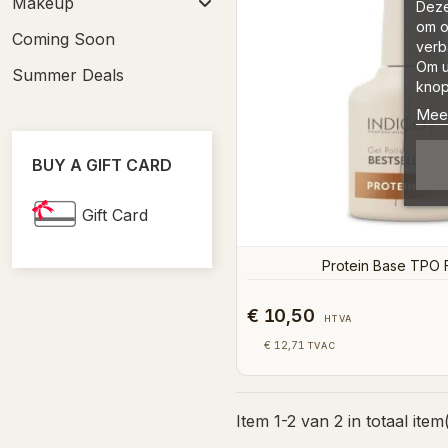
Makeup
Deze
om o
Coming Soon
verb
Om u
Summer Deals
knop
Meer
BUY A GIFT CARD
Gift Card
Protein Base TPO 
€ 10,50
HTVA
€ 12,71
TVAC
Item 1-2 van 2 in totaal item