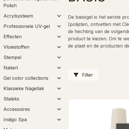
Polish
Acrylsysteem
De basisgel is het eerste p
(polijsten, ontvetten met C
Professionele UV-gel
de hechting van de volgende 
Effecten
product te kiezen. Om te wet
de plaat en de producten d
Vloeistoffen
Stempel
Nailart
Filter
Gel color collections
Klassieke Nagellak
Staleks
Accessoires
Indigo Spa