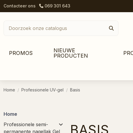
Contacteer ons
069 301 643
NIEUWE
PROMOS
PR
PRODUCTEN
Home
Professionele UV-gel
Basis
Home
Professionele semi-
BASIS
permanente nagellak Gel