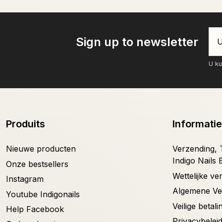
Sign up to newsletter
U ku
Produits
Informatie
Nieuwe producten
Verzending, T
Indigo Nails 
Onze bestsellers
Wettelijke v
Instagram
Algemene V
Youtube Indigonails
Veilige betali
Help Facebook
Privacybelei