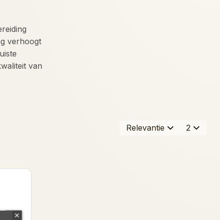
reiding
ag verhoogt
uiste
waliteit van
Relevantie
2