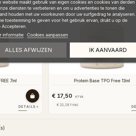
 website maakt gebruik van eigen cookies en cookies van derden
nze diensten te verbeteren en om u advertenties te tonen die
and houden met uw voorkeuren door uw surfgedrag te analyseren.
w toestemming te geven voor het gebruik ervan, drukt u op de
 Accepteren.
 informatie
Cookies aanpassen
ALLES AFWIJZEN
IK AANVAARD
FREE 7ml
Protein Base TPO Free 13ml
€ 17,50
HTVA
€ 21,18
TVAC
DÉTAILS
→
D
(s)