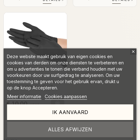
Deze website maakt gebruik van eigen cookies en
cookies van derden om onze diensten te verbeteren en
Binnenkort op voorraad
om u advertenties te tonen die verband houden met uw
voorkeuren door uw surfgedrag te analyseren. Om uw
Zwarte nitril handschoenen
toestemming te geven voor het gebruik ervan, drukt u
zonder poeder S
op de knop Accepteren.
Meer informatie
Cookies aanpassen
€ 10,00
HTVA
IK AANVAARD
€ 12,10
TVAC
DÉTAILS
→
ALLES AFWIJZEN