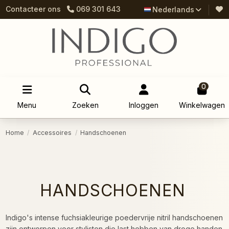
Contacteer ons
069 301 643
Nederlands
0
Menu
Zoeken
Inloggen
Winkelwagen
Home
Accessoires
Handschoenen
HANDSCHOENEN
Indigo's intense fuchsiakleurige poedervrije nitril handschoenen
zijn ontworpen voor stylisten die last hebben van droge handen