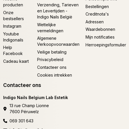
producten
Verzending, Tarieven
Bestellingen
en Levertijden -
Onze
Creditnota's
Indigo Nails België
bestsellers
Adressen
Wettelijke
Instagram
Waardebonnen
vermeldingen
Youtube
Mijn notificaties
Algemene
Indigonails
Verkoopvoorwaarden
Herroepingsformulier
Help
Veilige betaling
Facebook
Privacybeleid
Cadeau kaart
Contacteer ons
Cookies intrekken
Contacteer ons
Indigo Nails Belgium Lab Estetik
13 rue Champ Lionne
7600 Péruwelz
069 301 643