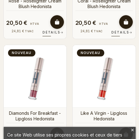
Rose - Roselighter Cream
Coral - Roselighter Cream
Blush Hedonista
Blush Hedonista
20,50 €
20,50 €
HTVA
HTVA
24,81 €
24,81 €
TVAC
TVAC
DÉTAILS
→
DÉTAILS
→
NOUVEAU
NOUVEAU
Diamonds For Breakfast -
Like A Virgin - Lipgloss
Lipgloss Hedonista
Hedonista
Ce site Web utilise ses propres cookies et ceux de tiers
19,00 €
19,00 €
HTVA
HTVA