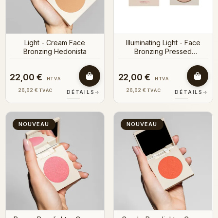
Light - Cream Face
Illuminating Light - Face
Bronzing Hedonista
Bronzing Pressed
Hedonista
22,00 €
22,00 €
HTVA
HTVA
26,62 €
26,62 €
TVAC
TVAC
DÉTAILS
→
DÉTAILS
→
NOUVEAU
NOUVEAU