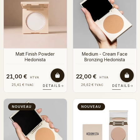
Matt Finish Powder
Medium - Cream Face
Hedonista
Bronzing Hedonista
21,00 €
22,00 €
HTVA
HTVA
25,41 €
26,62 €
TVAC
TVAC
DÉTAILS
→
DÉTAILS
→
NOUVEAU
NOUVEAU