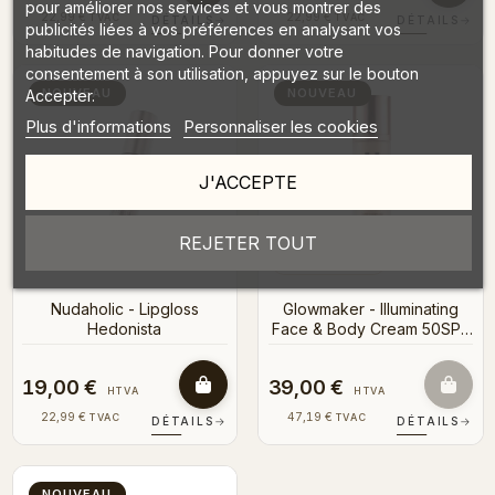
pour améliorer nos services et vous montrer des
22,99 €
22,99 €
TVAC
TVAC
DÉTAILS
→
DÉTAILS
→
publicités liées à vos préférences en analysant vos
habitudes de navigation. Pour donner votre
consentement à son utilisation, appuyez sur le bouton
NOUVEAU
NOUVEAU
Accepter.
Plus d'informations
Personnaliser les cookies
J'ACCEPTE
REJETER TOUT
Bientôt en stock
Nudaholic - Lipgloss
Glowmaker - Illuminating
Hedonista
Face & Body Cream 50SPF
100ml
19,00 €
39,00 €
HTVA
HTVA
22,99 €
47,19 €
TVAC
TVAC
DÉTAILS
→
DÉTAILS
→
NOUVEAU