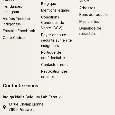
Avoirs
Belgique
Tendances
Adresses
Mentions légales
Instagram
Bons de réduction
Conditions
Vidéos Youtube
Mes alertes
Générales de
Indigonails
Vente (CGV)
Demande de
Entraide Facebook
rétractation
Payer en toute
Carte Cadeau
sécurité sur le site
indigonails
Politique de
confidentialité
Contactez-nous
Révocation des
cookies
Contactez-nous
Indigo Nails Belgium Lab Estetik
13 rue Champ Lionne
7600 Péruwelz