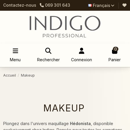
Contactez-nous
069 301 643
Français
0
Menu
Rechercher
Connexion
Panier
Accueil
Makeup
MAKEUP
Plongez dans l'univers maquillage
Hédonista
, disponible
exclusivement chez Indigo. Pensée pour toutes les carnations,