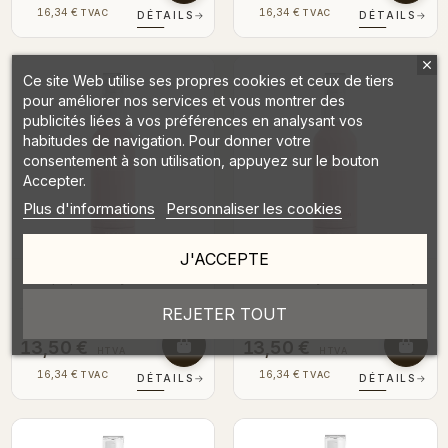
16,34 €
16,34 €
TVAC
TVAC
DÉTAILS
→
DÉTAILS
→
Ce site Web utilise ses propres cookies et ceux de tiers
pour améliorer nos services et vous montrer des
publicités liées à vos préférences en analysant vos
habitudes de navigation. Pour donner votre
consentement à son utilisation, appuyez sur le bouton
Accepter.
Plus d'informations
Personnaliser les cookies
J'ACCEPTE
Lollipop - Body Mist 150ml
Strawberry Peach - Body
Mist 150ml
REJETER TOUT
13,50 €
13,50 €
HTVA
HTVA
16,34 €
16,34 €
TVAC
TVAC
DÉTAILS
→
DÉTAILS
→