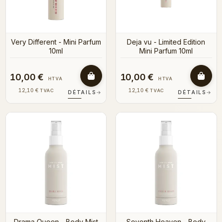
Very Different - Mini Parfum
Deja vu - Limited Edition
10ml
Mini Parfum 10ml
10,00 €
10,00 €
HTVA
HTVA
12,10 €
12,10 €
TVAC
TVAC
DÉTAILS
→
DÉTAILS
→
Drama Queen - Body Mist
Seventh Heaven - Body