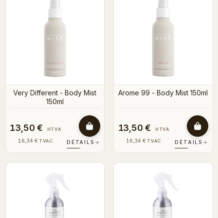
Very Different - Body Mist
Arome 99 - Body Mist 150ml
150ml
13,50 €
13,50 €
HTVA
HTVA
16,34 €
16,34 €
TVAC
TVAC
DÉTAILS
→
DÉTAILS
→