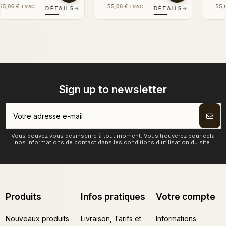
55,06 €
55,06 €
TVAC
TVAC
→
DÉTAILS
→
DÉTAILS
→
Sign up to newsletter
Vous pouvez vous désinscrire à tout moment. Vous trouverez pour cela
nos informations de contact dans les conditions d'utilisation du site.
Produits
Infos pratiques
Votre compte
Nouveaux produits
Livraison, Tarifs et
Informations