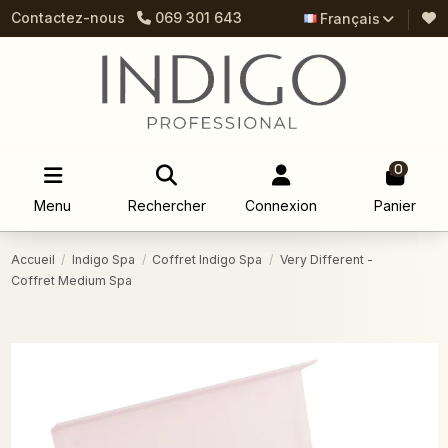
Contactez-nous
069 301 643
Français
0
Menu
Rechercher
Connexion
Panier
Accueil
Indigo Spa
Coffret Indigo Spa
Very Different -
Coffret Medium Spa