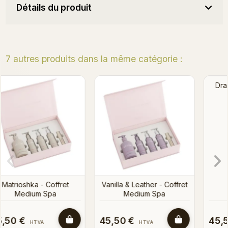
Détails du produit
7 autres produits dans la même catégorie :
Bientôt en stock
Drama Queen - Coffret
Strawberry Peach -
Medium Spa
Coffret Medium Spa
t
45,50 €
45,50 €
HTVA
HTVA