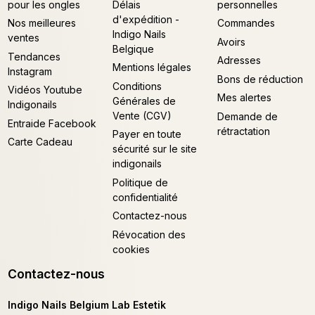
pour les ongles
Délais
personnelles
d'expédition -
Nos meilleures
Commandes
Indigo Nails
ventes
Avoirs
Belgique
Tendances
Adresses
Mentions légales
Instagram
Bons de réduction
Conditions
Vidéos Youtube
Mes alertes
Générales de
Indigonails
Vente (CGV)
Demande de
Entraide Facebook
rétractation
Payer en toute
Carte Cadeau
sécurité sur le site
indigonails
Politique de
confidentialité
Contactez-nous
Révocation des
cookies
Contactez-nous
Indigo Nails Belgium Lab Estetik