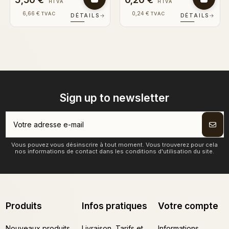
HTVA
HTVA
0,24 €
6,66 €
TVAC
TVAC
DÉTAILS
→
DÉTAILS
→
Sign up to newsletter
Vous pouvez vous désinscrire à tout moment. Vous trouverez pour cela
nos informations de contact dans les conditions d'utilisation du site.
Produits
Infos pratiques
Votre compte
Nouveaux produits
Livraison, Tarifs et
Informations