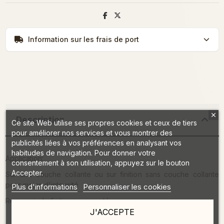
Information sur les frais de port
Description
Ce site Web utilise ses propres cookies et ceux de tiers
pour améliorer nos services et vous montrer des
publicités liées à vos préférences en analysant vos
habitudes de navigation. Pour donner votre
Application:
consentement à son utilisation, appuyez sur le bouton
Accepter.
Sur une couche collante ou sur finition sans couche collante
pour moins d'intensité
Plus d'informations
Personnaliser les cookies
Recouvrir de finition pour protéger
J'ACCEPTE