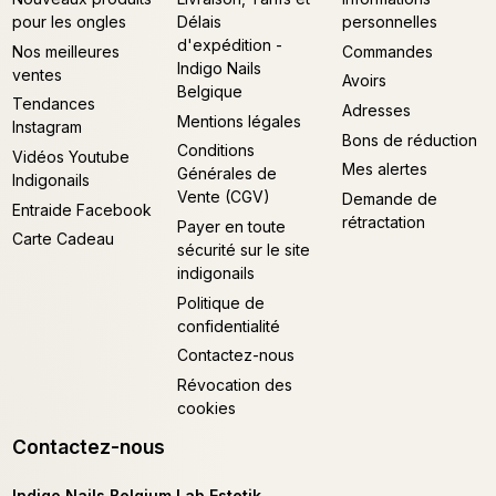
pour les ongles
Délais
personnelles
d'expédition -
Nos meilleures
Commandes
Indigo Nails
ventes
Avoirs
Belgique
Tendances
Adresses
Mentions légales
Instagram
Bons de réduction
Conditions
Vidéos Youtube
Mes alertes
Générales de
Indigonails
Vente (CGV)
Demande de
Entraide Facebook
rétractation
Payer en toute
Carte Cadeau
sécurité sur le site
indigonails
Politique de
confidentialité
Contactez-nous
Révocation des
cookies
Contactez-nous
Indigo Nails Belgium Lab Estetik