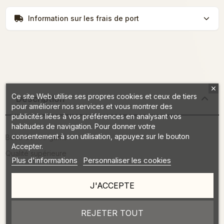
Information sur les frais de port
Ce site Web utilise ses propres cookies et ceux de tiers
Description
pour améliorer nos services et vous montrer des
publicités liées à vos préférences en analysant vos
habitudes de navigation. Pour donner votre
consentement à son utilisation, appuyez sur le bouton
Boite de 100 gants
Accepter.
Qualité supérieure
Plus d'informations
Personnaliser les cookies
Détails du produit
J'ACCEPTE
REJETER TOUT