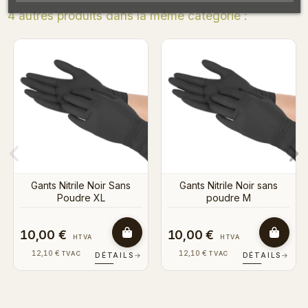
4 autres produits dans la même catégorie :
B
Gants Nitrile Noir sans
poudre L
Gants Nitrile Noir sans
poudre M
10,00 €
10,00 €
10
HTVA
HTVA
12,10 €
12,10 €
TVAC
TVAC
DÉTAILS
→
DÉTAILS
→