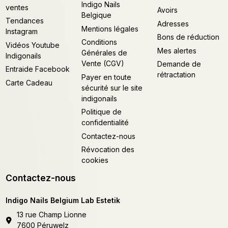
Indigo Nails
ventes
Avoirs
Belgique
Tendances
Adresses
Mentions légales
Instagram
Bons de réduction
Conditions
Vidéos Youtube
Mes alertes
Générales de
Indigonails
Vente (CGV)
Demande de
Entraide Facebook
rétractation
Payer en toute
Carte Cadeau
sécurité sur le site
indigonails
Politique de
confidentialité
Contactez-nous
Révocation des
cookies
Contactez-nous
Indigo Nails Belgium Lab Estetik
13 rue Champ Lionne
7600 Péruwelz