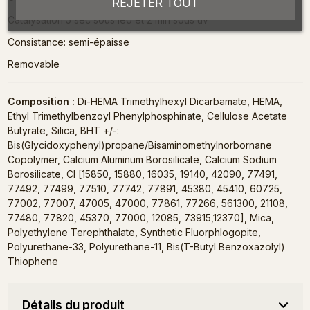
REJETER TOUT
Catalysation 5 sec sous led et 2 min sous uv
Consistance: semi-épaisse
Removable
Composition :
Di-HEMA Trimethylhexyl Dicarbamate, HEMA,
Ethyl Trimethylbenzoyl Phenylphosphinate, Cellulose Acetate
Butyrate, Silica, BHT +/-:
Bis(Glycidoxyphenyl)propane/Bisaminomethylnorbornane
Copolymer, Calcium Aluminum Borosilicate, Calcium Sodium
Borosilicate, CI [15850, 15880, 16035, 19140, 42090, 77491,
77492, 77499, 77510, 77742, 77891, 45380, 45410, 60725,
77002, 77007, 47005, 47000, 77861, 77266, 561300, 21108,
77480, 77820, 45370, 77000, 12085, 73915,12370], Mica,
Polyethylene Terephthalate, Synthetic Fluorphlogopite,
Polyurethane-33, Polyurethane-11, Bis(T-Butyl Benzoxazolyl)
Thiophene
Détails du produit