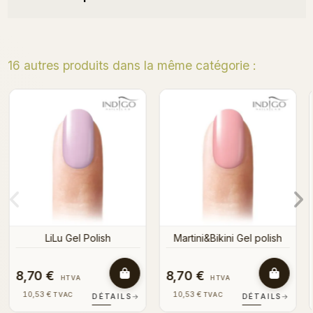
16 autres produits dans la même catégorie :
Florida dreams Gel Polish
Koko Loko Gel polish
sh
8,70 €
8,70 €
HTVA
HTVA
10,53 €
10,53 €
TVAC
TVAC
S
→
DÉTAILS
→
DÉTAILS
→