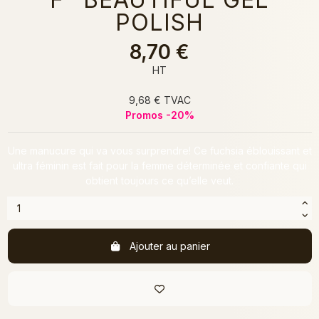
POLISH
8,70 €
HT
9,68 € TVAC
Promos -20%
Une manucure qui va vous surprendre! Ce fuchsia éblouissant et
ultra féminin est fait pour la femme déterminée et confiante qui
obtient toujours ce qu’elle veut.
Ajouter au panier