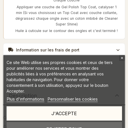
chaque couche
Appliquer une couche de Gel Polish Top Coat, catalyser 1
min (Si vous choisissez un Top Coat avec couche collante,
dégraissez chaque ongle avec un coton imbibé de Cleaner
Super Shine)
Huile à cuticule sur le contour des ongles et c'est terminé !
Information sur les frais de port
Ce site Web utilise ses propres cookies et ceux de tiers
pour améliorer nos services et vous montrer des
publicités liées à vos préférences en analysant vos
habitudes de navigation. Pour donner votre
consentement à son utilisation, appuyez sur le bouton
Accepter.
Description
Plus d'informations
Personnaliser les cookies
J'ACCEPTE
Contenance :7 ml
Couleur couvrante