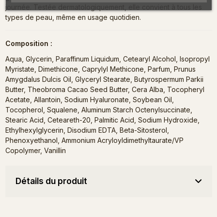
journée. Testée dermatologiquement, elle convient à tous les
types de peau, même en usage quotidien.
Composition :
Aqua, Glycerin, Paraffinum Liquidum, Cetearyl Alcohol, Isopropyl
Myristate, Dimethicone, Caprylyl Methicone, Parfum, Prunus
Amygdalus Dulcis Oil, Glyceryl Stearate, Butyrospermum Parkii
Butter, Theobroma Cacao Seed Butter, Cera Alba, Tocopheryl
Acetate, Allantoin, Sodium Hyaluronate, Soybean Oil,
Tocopherol, Squalene, Aluminum Starch Octenylsuccinate,
Stearic Acid, Ceteareth-20, Palmitic Acid, Sodium Hydroxide,
Ethylhexylglycerin, Disodium EDTA, Beta-Sitosterol,
Phenoxyethanol, Ammonium Acryloyldimethyltaurate/VP
Copolymer, Vanillin
Détails du produit