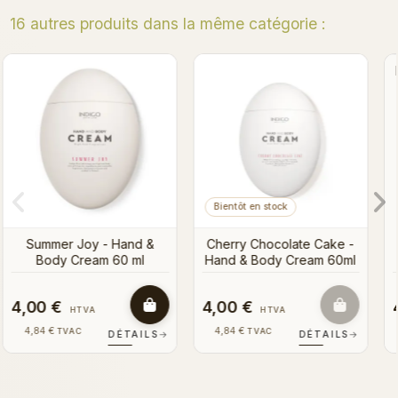
16 autres produits dans la même catégorie :
Mango Sticky Rice - Hand
All Berries - Hand & Bod
NOUVEAU
& Body Cream 60 ml
Cream 60ml
e -
0ml
4,00 €
4,00 €
HTVA
HTVA
4,84 €
4,84 €
TVAC
TVAC
LS
→
DÉTAILS
→
DÉTAILS