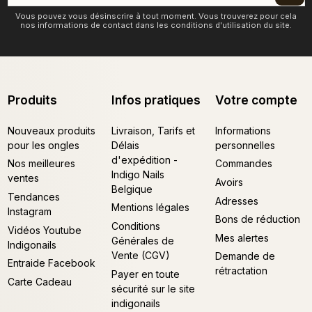
Vous pouvez vous désinscrire à tout moment. Vous trouverez pour cela
nos informations de contact dans les conditions d'utilisation du site.
Produits
Infos pratiques
Votre compte
Nouveaux produits
Livraison, Tarifs et
Informations
pour les ongles
Délais
personnelles
d'expédition -
Nos meilleures
Commandes
Indigo Nails
ventes
Avoirs
Belgique
Tendances
Adresses
Mentions légales
Instagram
Bons de réduction
Conditions
Vidéos Youtube
Mes alertes
Générales de
Indigonails
Vente (CGV)
Demande de
Entraide Facebook
rétractation
Payer en toute
Carte Cadeau
sécurité sur le site
indigonails