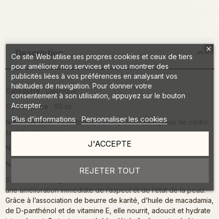
Description
Ce site Web utilise ses propres cookies et ceux de tiers
pour améliorer nos services et vous montrer des
publicités liées à vos préférences en analysant vos
habitudes de navigation. Pour donner votre
Catégorie
: Classique
consentement à son utilisation, appuyez sur le bouton
Accepter.
Contenance
: 60 ml
Plus d'informations
Personnaliser les cookies
Notes de tête
: Fève tonka, vanille, musc blanc, bois de cèdre,
santal, ambre gris
J'ACCEPTE
Notes de cœur
: Jasmin, freesia, patchouli
Notes de fond
: Café, bergamote, fleur d’oranger
REJETER TOUT
Sa formule soin garantit une action complète et efficace, avec
une amélioration immédiate de l’aspect et de l’état de la peau.
Grâce à l’association de beurre de karité, d’huile de macadamia,
de D-panthénol et de vitamine E, elle nourrit, adoucit et hydrate