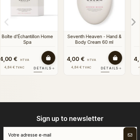
d &
4,00 €
4,00 €
HTVA
HTVA
4,84 €
4,84 €
TVAC
TVAC
S
→
DÉTAILS
→
DÉTAILS
→
Sign up to newsletter