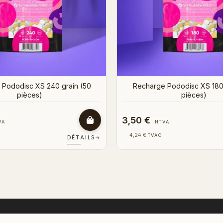
6,00 €
VA
HTVA
7,26 €
TVAC
DÉTAILS
→