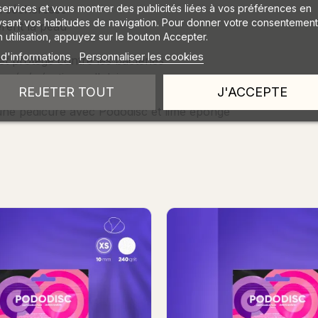
services et vous montrer des publicités liées à vos préférences en
la sécheresse
ysant vos habitudes de navigation. Pour donner votre consentement
èrent la peau
 utilisation, appuyez sur le bouton Accepter.
 d'informations
Personnaliser les cookies
et protège contre les bactéries
la régénération cellulaire
REJETER TOUT
J'ACCEPTE
é pour une peau veloutée
d'une pédicure avec Pododisc et lime éponge
oupe Ongles Large
Foot File B&C 100/1