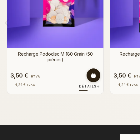
3,15 €
6,00 €
HTVA
HT
3,81 €
7,26 €
TVAC
TVAC
DÉTAILS
→