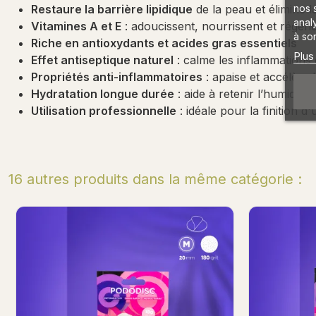
nos 
Restaure la barrière lipidique
de la peau et élimine 
anal
Vitamines A et E
: adoucissent, nourrissent et régén
à son
Riche en antioxydants et acides gras essentiels
Plus
Effet antiseptique naturel
: calme les inflammations 
Propriétés anti-inflammatoires
: apaise et accélère 
Hydratation longue durée
: aide à retenir l’humidit
Utilisation professionnelle
: idéale pour la finition 
16 autres produits dans la même catégorie :
Cuticle Oil 10ml
C