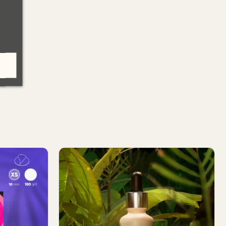
80
Recharge Pododisc M 100 grain (50
pièces)