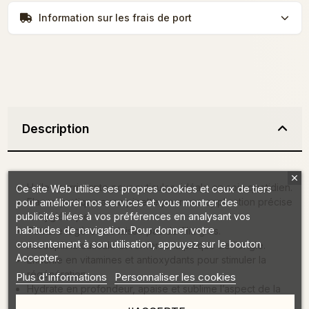
Information sur les frais de port
Description
Huile nourrissante pour cuticules, idéale en soin quotidien.
Ce site Web utilise ses propres cookies et ceux de tiers
Flacon pratique avec pipette pour une application précise
pour améliorer nos services et vous montrer des
publicités liées à vos préférences en analysant vos
et hygiénique.
habitudes de navigation. Pour donner votre
Texture légère : ne laisse pas de film gras.
consentement à son utilisation, appuyez sur le bouton
Assouplit la cuticule et renforce la plaque de l’ongle.
Accepter.
Enrichie en vitamines et antioxydants pour stimuler la
régénération.
Plus d'informations
Personnaliser les cookies
Hydrate en profondeur, apaise et sublime l’aspect de la
peau.