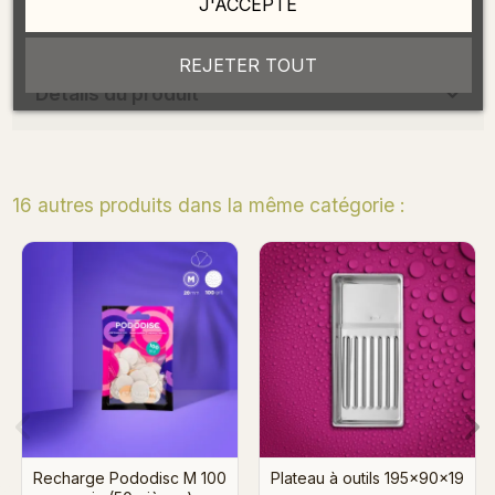
J'ACCEPTE
Convient à tous les types de peaux et de cuticules.
REJETER TOUT
Détails du produit
16 autres produits dans la même catégorie :
Traitement kératolytique
Recharge Pododisc X
50ml
100 grain (50 pièces)
90x19