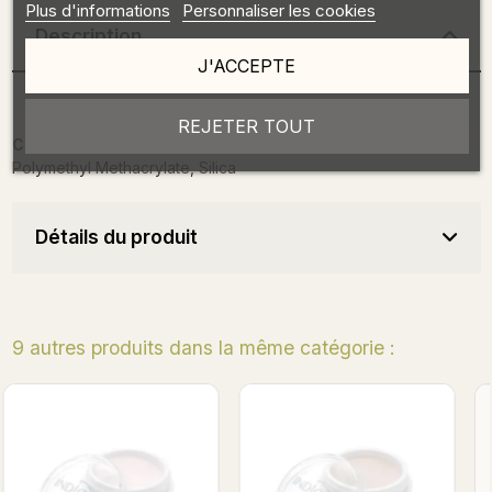
Plus d'informations
Personnaliser les cookies
Description
J'ACCEPTE
REJETER TOUT
Composition :
Polyethylmethacrylate, Benzoyl Peroxide,
Polymethyl Methacrylate, Silica
Détails du produit
9 autres produits dans la même catégorie :
Bientôt en stock
Cover 3 38 gr
Cover 1 - 38gr