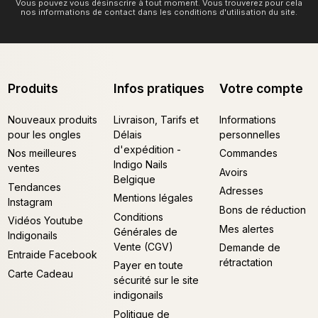
Vous pouvez vous désinscrire à tout moment. Vous trouverez pour cela
nos informations de contact dans les conditions d'utilisation du site.
Produits
Infos pratiques
Votre compte
Nouveaux produits
Livraison, Tarifs et
Informations
pour les ongles
Délais
personnelles
d'expédition -
Nos meilleures
Commandes
Indigo Nails
ventes
Avoirs
Belgique
Tendances
Adresses
Mentions légales
Instagram
Bons de réduction
Conditions
Vidéos Youtube
Mes alertes
Générales de
Indigonails
Vente (CGV)
Demande de
Entraide Facebook
rétractation
Payer en toute
Carte Cadeau
sécurité sur le site
indigonails
Politique de