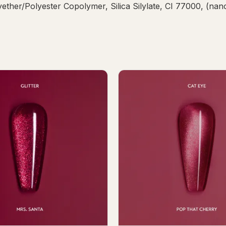
ther/Polyester Copolymer, Silica Silylate, CI 77000, (nan
 Christmas Gel Polish 7ml
Christmas Martini Gel Pol