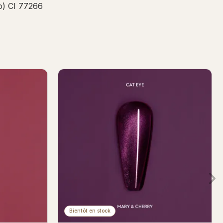
o) CI 77266
Bientôt en stock
ish 7ml
Elo Angelo Gel Polish 7ml