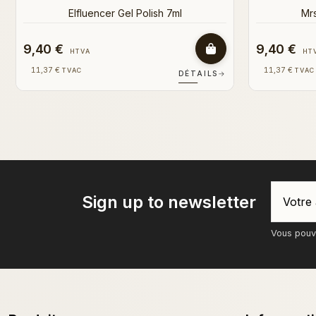
9,40 €
9,40 €
HTVA
HT
11,37 €
11,37 €
TVAC
TVAC
DÉTAILS
→
Sign up to newsletter
Vous pouve