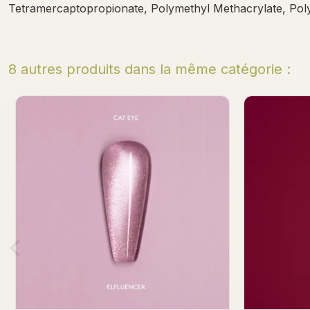
Tetramercaptopropionate, Polymethyl Methacrylate, Polye
8 autres produits dans la même catégorie :
Bientôt en stock
Noelka Gel Polish 7ml
Cherry