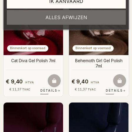
IK AANVAARD
ALLES AFWIJZEN
Binnenkort op voorraad
Binnenkort op voorraad
Cat Diva Gel Polish 7ml
Behemoth Girl Gel Polish
7ml
€ 9,40
€ 9,40
HTVA
HTVA
€ 11,37
€ 11,37
TVAC
TVAC
DÉTAILS
→
DÉTAILS
→