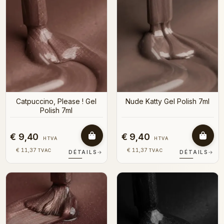
Catpuccino, Please ! Gel
Nude Katty Gel Polish 7ml
Polish 7ml
€ 9,40
€ 9,40
HTVA
HTVA
€ 11,37
€ 11,37
TVAC
TVAC
DÉTAILS
→
DÉTAILS
→