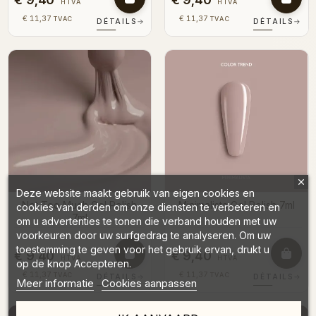
HTVA
HTVA
€ 11,37
€ 11,37
TVAC
TVAC
DÉTAILS
→
DÉTAILS
→
Deze website maakt gebruik van eigen cookies en
Not Too Much Gel Polish
Minimalista Gel Polish 7ml
cookies van derden om onze diensten te verbeteren en
7ml
om u advertenties te tonen die verband houden met uw
voorkeuren door uw surfgedrag te analyseren. Om uw
toestemming te geven voor het gebruik ervan, drukt u
€ 9,40
€ 9,40
HTVA
HTVA
op de knop Accepteren.
€ 11,37
€ 11,37
TVAC
TVAC
DÉTAILS
→
DÉTAILS
→
Meer informatie
Cookies aanpassen