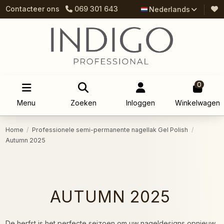
Contacteer ons
069 301 643
Nederlands
0
Menu
Zoeken
Inloggen
Winkelwagen
Home
Professionele semi-permanente nagellak Gel Polish
Autumn 2025
AUTUMN 2025
De herfst is het perfecte seizoen om uw nageldesigns opnieuw