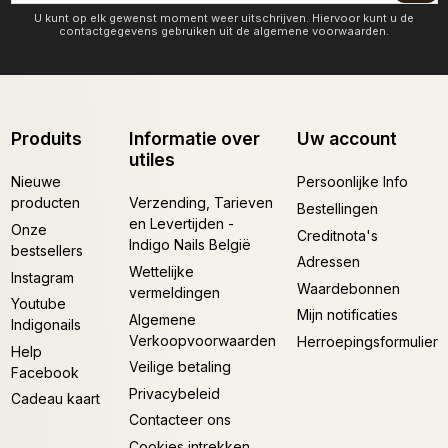
U kunt op elk gewenst moment weer uitschrijven. Hiervoor kunt u de
contactgegevens gebruiken uit de algemene voorwaarden.
Produits
Informatie over
Uw account
utiles
Nieuwe
Persoonlijke Info
producten
Verzending, Tarieven
Bestellingen
en Levertijden -
Onze
Creditnota's
Indigo Nails België
bestsellers
Adressen
Wettelijke
Instagram
Waardebonnen
vermeldingen
Youtube
Mijn notificaties
Algemene
Indigonails
Verkoopvoorwaarden
Herroepingsformulier
Help
Veilige betaling
Facebook
Privacybeleid
Cadeau kaart
Contacteer ons
Cookies intrekken