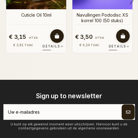
ododisc XS
50 stuks)
€ 14,00
€ 3,50
HTVA
HTVA
€ 16,94
€ 4,24
TVAC
TVAC
DÉTAILS
→
DÉTAILS
→
D
Sign up to newsletter
U kunt op elk gewenst moment weer uitschrijven. Hiervoor kunt u de
contactgegevens gebruiken uit de algemene voorwaarden.