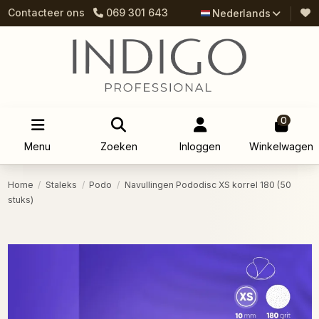
Contacteer ons
069 301 643
Nederlands
0
Menu
Zoeken
Inloggen
Winkelwagen
Home
Staleks
Podo
Navullingen Pododisc XS korrel 180 (50
stuks)