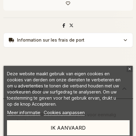
Information sur les frais de port
Deze website maakt gebruik van eigen cookies en
cookies van derden om onze diensten te verbeteren en
om u advertenties te tonen die verband houden met uw
Omschrijving
voorkeuren door uw surfgedrag te analyseren. Om uw
toestemming te geven voor het gebruik ervan, drukt u
op de knop Accepteren.
Meer informatie
Cookies aanpassen
Set van 50 zelfklevende schuurpads voor eenmalig
gebruik
IK AANVAARD
Korrel 180: medium schurend, geschikt voor gevoelige
zones