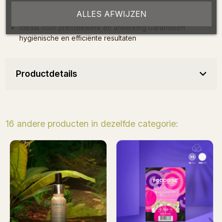
Compatibel met Pododisc XS (diameter 10 mm)
ALLES AFWIJZEN
Zelfklevend, eenvoudig aan te brengen op het opzetstuk
Ideaal voor precisiewerk en afwerking Garandeert
hygiënische en efficiënte resultaten
Productdetails
16 andere producten in dezelfde categorie:
Pododisc M met 5
Navullingen Pod
navullingen korrel 180 (20
korrel 100 (50 
mm)