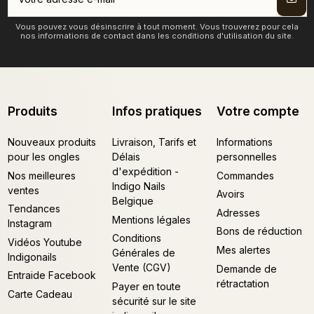
Vous pouvez vous désinscrire à tout moment. Vous trouverez pour cela
nos informations de contact dans les conditions d'utilisation du site.
Produits
Infos pratiques
Votre compte
Nouveaux produits
Livraison, Tarifs et
Informations
pour les ongles
Délais
personnelles
d'expédition -
Nos meilleures
Commandes
Indigo Nails
ventes
Avoirs
Belgique
Tendances
Adresses
Mentions légales
Instagram
Bons de réduction
Conditions
Vidéos Youtube
Mes alertes
Générales de
Indigonails
Vente (CGV)
Demande de
Entraide Facebook
rétractation
Payer en toute
Carte Cadeau
sécurité sur le site