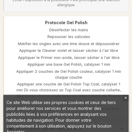
allergique.
Protocole Gel Polish
Désinfecter les mains
Repousser les cuticules
Matifier les ongles avec une lime douce et dépoussiérer
Appliquer le Cleaner violet et laisser sécher à l'air libre
Appliquer le Primer non-acide, laisser sécher à l'air libre
Appliquer une base Gel Polish, catalyser 1 min
Appliquer 2 couches de Gel Polish couleur, catalyser 1 min
chaque couche
Appliquer une couche de Gel Polish Top Coat, catalyser 1
min (Si vous choisissez un Top Coat avec couche collante,
dégraissez chaque ongle avec un coton imbibé de Cleaner
Super Shine)
Ce site Web utilise ses propres cookies et ceux de tiers
pour améliorer nos services et vous montrer des
Huile à cuticule sur le contour des ongles et c'est terminé !
publicités liées à vos préférences en analysant vos
habitudes de navigation. Pour donner votre
consentement à son utilisation, appuyez sur le bouton
Information sur les frais de port
Accepter.