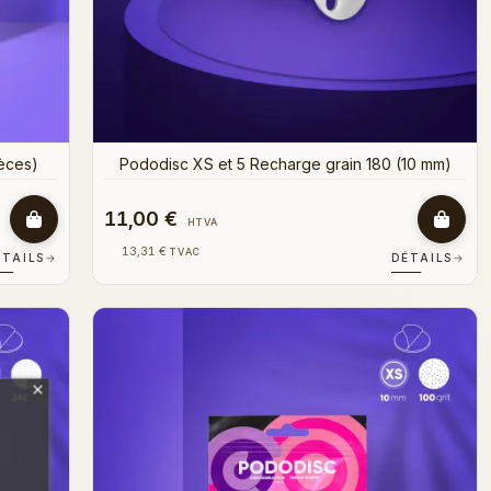
èces)
Pododisc XS et 5 Recharge grain 180 (10 mm)
11,00 €
HTVA
13,31 €
TVAC
ÉTAILS
→
DÉTAILS
→