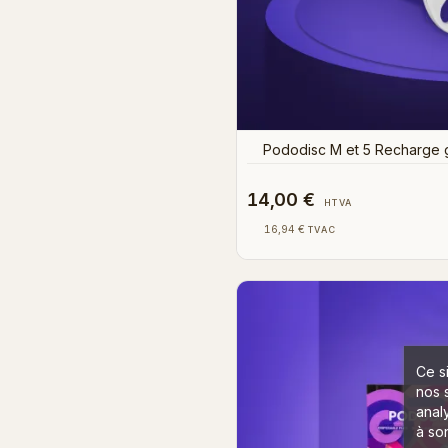
Pododisc M et 5 Recharge g
14,00 €
HTVA
16,94 €
TVAC
Ce s
nos 
anal
à son