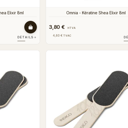
ea Elixir 8ml
Omnia - Kératine Shea Elixir 8ml
3,80 €
HTVA
4,60 €
TVAC
DÉTAILS
→
D