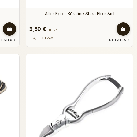
Alter Ego - Kératine Shea Elixir 8ml
3,80 €
HTVA
4,60 €
TVAC
ÉTAILS
→
DÉTAILS
→