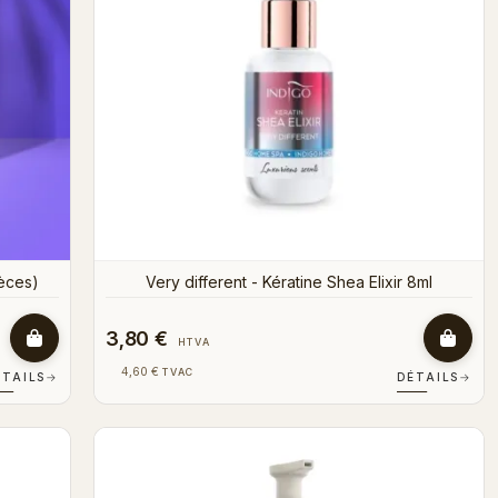
èces)
Very different - Kératine Shea Elixir 8ml
3,80 €
HTVA
4,60 €
TVAC
ÉTAILS
→
DÉTAILS
→