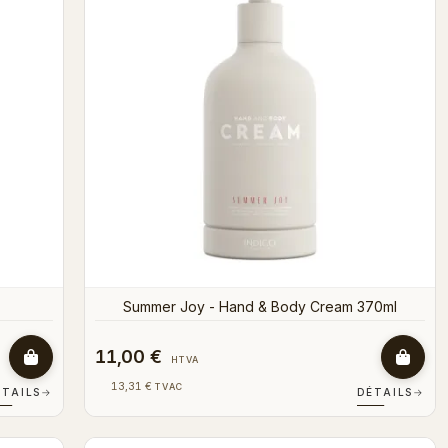
Summer Joy - Hand & Body Cream 370ml
11,00 €
HTVA
13,31 €
TVAC
ÉTAILS
→
DÉTAILS
→