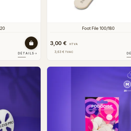
120
Foot File 100/180
3,00 €
HTVA
3,63 €
TVAC
DÉTAILS
→
D