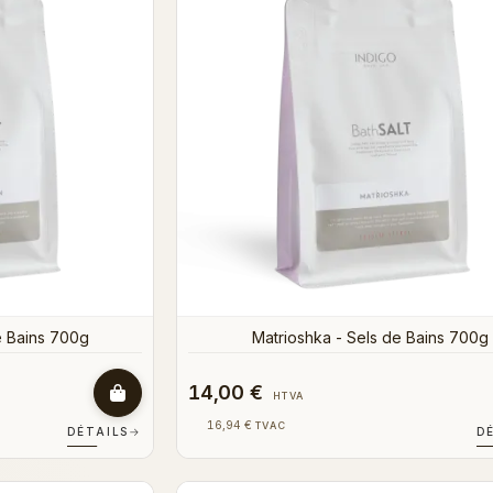
e Bains 700g
Matrioshka - Sels de Bains 700g
14,00 €
HTVA
16,94 €
TVAC
DÉTAILS
→
D