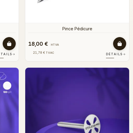
Pince Pédicure
18,00 €
HTVA
21,78 €
TVAC
ÉTAILS
→
DÉTAILS
→