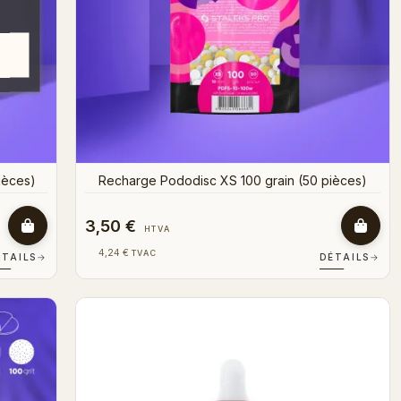
ièces)
Recharge Pododisc XS 100 grain (50 pièces)
3,50 €
HTVA
4,24 €
TVAC
ÉTAILS
→
DÉTAILS
→