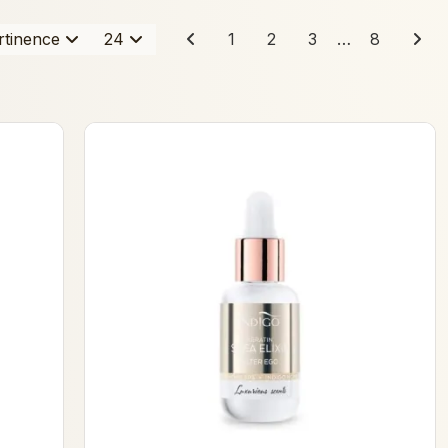
rtinence
24
1
2
3
…
8