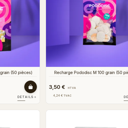
rain (50 pièces)
Recharge Pododisc M 100 grain (50 pi
3,50 €
HTVA
4,24 €
TVAC
DÉTAILS
→
D