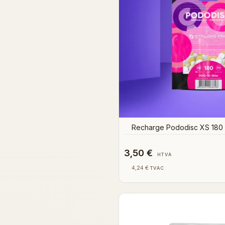
Recharge Pododisc XS 180 g
3,50 €
HTVA
4,24 €
TVAC