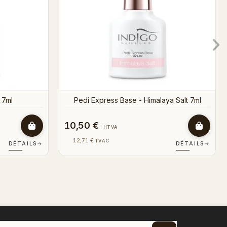
10,50 €
HTVA
12,71 €
TVAC
DÉTAILS
→
DÉTAILS
→