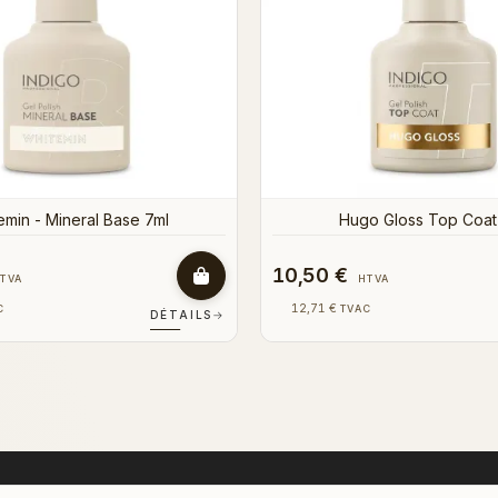
10,50 €
TVA
HTVA
12,71 €
C
TVAC
DÉTAILS
→