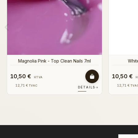
11,00 €
17,50 €
HTVA
H
13,31 €
21,18 €
TVAC
TVA
DÉTAILS
→