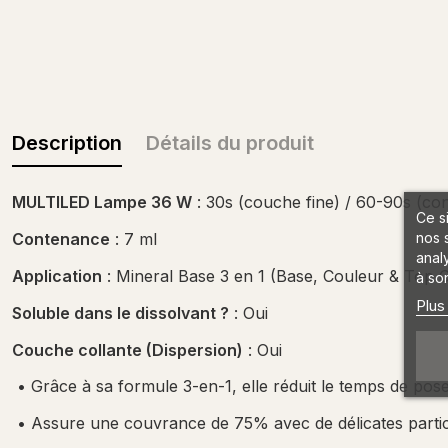
Description
Détails du produit
MULTILED Lampe 36 W
: 30s (couche fine) / 60-90s (con
Ce s
Contenance
: 7 ml
nos 
anal
Application
: Mineral Base 3 en 1 (Base, Couleur & Top 
à son
Plus
Soluble dans le dissolvant ?
: Oui
Couche collante (Dispersion)
: Oui
•
Grâce à sa formule 3-en-1, elle réduit le temps de pos
•
Assure une couvrance de 75% avec de délicates particu