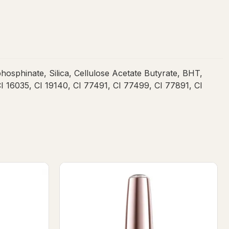
sphinate, Silica, Cellulose Acetate Butyrate, BHT,
I 16035, CI 19140, CI 77491, CI 77499, CI 77891, CI
l Base 7ml
Wet Look 7ml