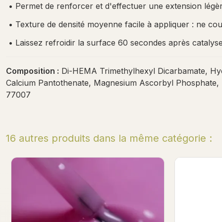
•
Permet de renforcer et d'effectuer une extension légèr
•
Texture de densité moyenne facile à appliquer : ne coul
•
Laissez refroidir la surface 60 secondes après catalyse
Composition :
Di-HEMA Trimethylhexyl Dicarbamate, Hydr
Calcium Pantothenate, Magnesium Ascorbyl Phosphate, +/-
77007
16 autres produits dans la même catégorie :
Anti Scratch - Top Coat 7 ml
Prot
NOUVEAU