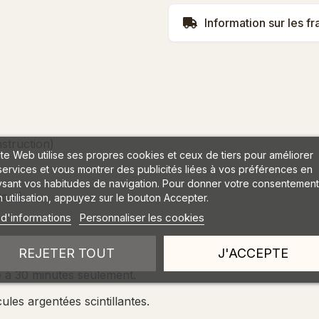
Information sur les fr
struction)
ite Web utilise ses propres cookies et ceux de tiers pour améliorer
services et vous montrer des publicités liées à vos préférences en
ysant vos habitudes de navigation. Pour donner votre consentement
Coat)
 utilisation, appuyez sur le bouton Accepter.
 d'informations
Personnaliser les cookies
REJETER TOUT
J'ACCEPTE
e à 30 minutes seulement.
les argentées scintillantes.