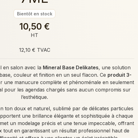
Bientôt en stock
10,50 €
HT
12,10 € TVAC
il en salon avec la
Mineral Base Delikates
, une solution
base, couleur et finition en un seul flacon. Ce
produit 3-
er une manucure complète et phénoménale en seulement
 idéal pour les agendas chargés sans aucun compromis sur
l’esthétique.
n ton doux et naturel, sublimé par de délicates particules
 apportent une brillance élégante et sophistiquée à chaque
et un modelage précis et une tenue impeccable, offrant
 tout en garantissant un résultat professionnel haut de
acité et offrez à vos clientes un éclat irrésistible.