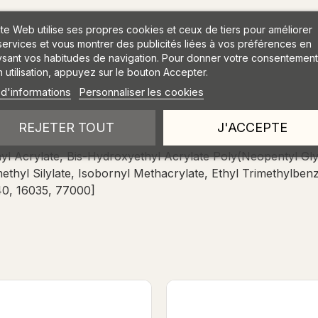
ite Web utilise ses propres cookies et ceux de tiers pour améliorer
services et vous montrer des publicités liées à vos préférences en
ysant vos habitudes de navigation. Pour donner votre consentement
 utilisation, appuyez sur le bouton Accepter.
 d'informations
Personnaliser les cookies
REJETER TOUT
J'ACCEPTE
yl Acrylate, Bis-Hydroxyethyl Acrylate Poly(Neopentyl Gl
methyl Silylate, Isobornyl Methacrylate, Ethyl Trimethylbe
40, 16035, 77000]
 Pododisc M 180 Grain (50
Pince Pédicure
pièces)