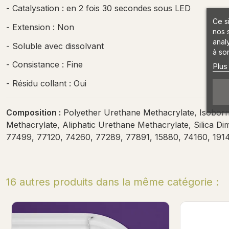
- Catalysation : en 2 fois 30 secondes sous LED
Ce s
- Extension : Non
nos 
anal
- Soluble avec dissolvant
à son
- Consistance : Fine
Plus
- Résidu collant : Oui
Composition :
Polyether Urethane Methacrylate, Isoborn
Methacrylate, Aliphatic Urethane Methacrylate, Silica Di
77499, 77120, 74260, 77289, 77891, 15880, 74160, 191
16 autres produits dans la même catégorie :
Pedi Express Base - Himalaya Salt 7ml
Recharge