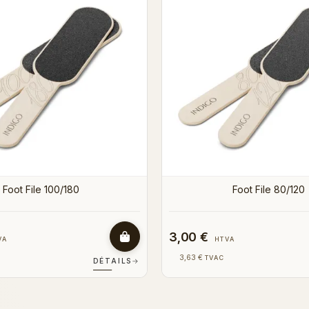
18,00 €
VA
HTVA
21,78 €
TVAC
DÉTAILS
→