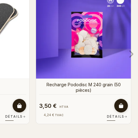
20,50 €
HTVA
24,81 €
TVAC
DÉTAILS
→
DÉTAILS
→