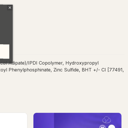
ycol Adipate)/IPDI Copolymer, Hydroxypropyl
nzoyl Phenylphosphinate, Zinc Sulfide, BHT +/- CI [77491,
Huile Régénératrice 30ml