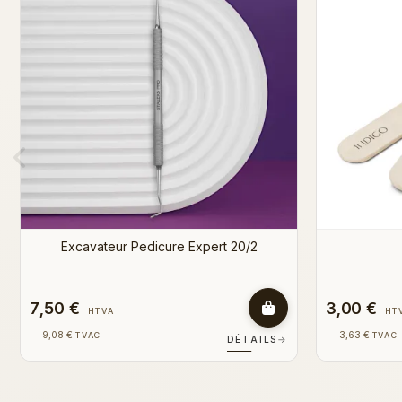
10,50 €
3,50 €
HTVA
HT
12,71 €
4,24 €
TVAC
TVAC
DÉTAILS
→