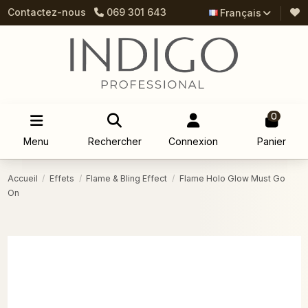
Contactez-nous
069 301 643
Français
0
Menu
Rechercher
Connexion
Panier
Accueil
Effets
Flame & Bling Effect
Flame Holo Glow Must Go
On