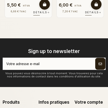
6,00 €
0,20 €
HTVA
HTVA
7,26 €
0,24 €
TVAC
TVAC
DÉTAILS
→
DÉTAILS
→
Sign up to newsletter
Vous pouvez vous désinscrire à tout moment. Vous trouverez pour cela
nos informations de contact dans les conditions d'utilisation du site.
Produits
Infos pratiques
Votre compte