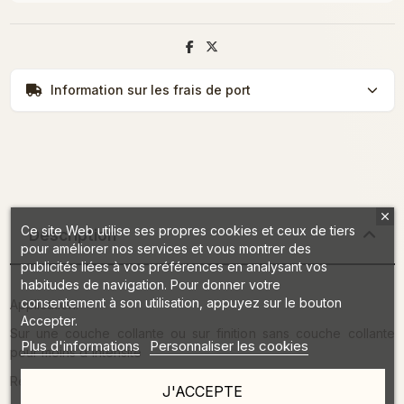
Information sur les frais de port
Ce site Web utilise ses propres cookies et ceux de tiers
Description
pour améliorer nos services et vous montrer des
publicités liées à vos préférences en analysant vos
habitudes de navigation. Pour donner votre
consentement à son utilisation, appuyez sur le bouton
Application:
Accepter.
Sur une couche collante ou sur finition sans couche collante
Plus d'informations
Personnaliser les cookies
pour moins d'intensité
Recouvrir de finition pour protéger
J'ACCEPTE