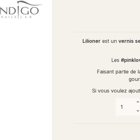
Lilioner
est un
vernis s
Les
#pinklo
Faisant partie de l
gour
Si vous voulez ajou