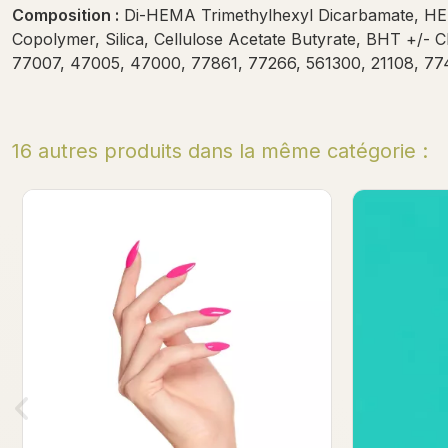
Composition :
Di-HEMA Trimethylhexyl Dicarbamate, HEM
Copolymer, Silica, Cellulose Acetate Butyrate, BHT +/-
77007, 47005, 47000, 77861, 77266, 561300, 21108, 77
16 autres produits dans la même catégorie :
Triumph Gel Polish 7ml
Chic