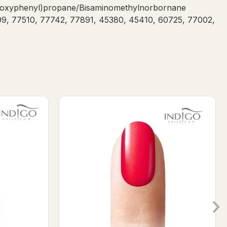
idoxyphenyl)propane/Bisaminomethylnorbornane
499, 77510, 77742, 77891, 45380, 45410, 60725, 77002,
ish
Luz Maria Gel Polish