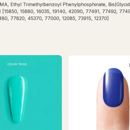
A, Ethyl Trimethylbenzoyl Phenylphosphinate, Bis(Glyc
 CI [15850, 15880, 16035, 19140, 42090, 77491, 77492, 77
480, 77820, 45370, 77000, 12085, 73915, 12370]
a Banana Gel Polish 7ml
Tokyo Style Gel Pol