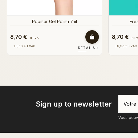
8,70 €
8,50 €
HTVA
HT
10,53 €
10,29 €
TVAC
TVAC
DÉTAILS
→
Sign up to newsletter
Vous pouve