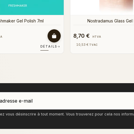
8,70 €
VA
HTVA
10,53 €
TVAC
DÉTAILS
→
z vous désinscrire à tout moment. Vous trouverez pour cela nos informati