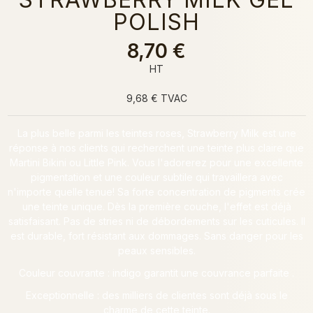
POLISH
8,70 €
HT
9,68 € TVAC
La plus belle parmi les teintes roses, Strawberry Milk est une
réponse à nos clients qui recherchent une teinte plus claire que
Martini Bikini ou Little Pink. Vous l'adorerez pour une excellente
pigmentation et une couleur subtile qui travaillera avec
n'importe quelle tenue! Sa forte concentration de pigments crée
une teinte unique. Dès la première couche, l'effet est déjà
satisfaisant. Pas de stries ni de débordements sur les cuticules. Il
est durable, fort résistant aux dommages. Sans danger pour les
peaux sensibles.
Couleur couvrante : indigo garantit une couvrance parfaite .
Exceptionnelle : des milliers de clientes sont déjà sous le
charme de cette teinte.