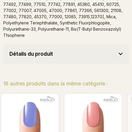
77492, 77499, 77510, 77742, 77891, 45380, 45410, 60725,
77002, 77007, 47005, 47000, 77861, 77266, 561300, 21108,
77480, 77820, 45370, 77000, 12085, 73915,12370], Mica,
Polyethylene Terephthalate, Synthetic Fluorphlogopite,
Polyurethane-33, Polyurethane-11, Bis(T-Butyl Benzoxazolyl)
Thiophene
Détails du produit
16 autres produits dans la même catégorie :
MarmoLady Gel Polish 7ml
Thank You Gel Polish 7ml