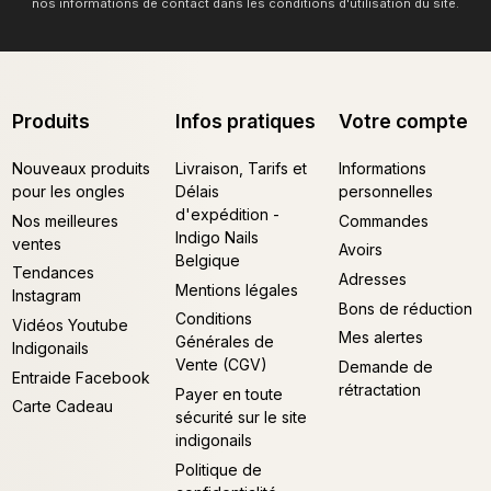
nos informations de contact dans les conditions d'utilisation du site.
Produits
Infos pratiques
Votre compte
Nouveaux produits
Livraison, Tarifs et
Informations
pour les ongles
Délais
personnelles
d'expédition -
Nos meilleures
Commandes
Indigo Nails
ventes
Avoirs
Belgique
Tendances
Adresses
Mentions légales
Instagram
Bons de réduction
Conditions
Vidéos Youtube
Mes alertes
Générales de
Indigonails
Vente (CGV)
Demande de
Entraide Facebook
rétractation
Payer en toute
Carte Cadeau
sécurité sur le site
indigonails
Politique de