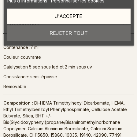
Plus d'informations
Personnaliser les cookies
J'ACCEPTE
Description
REJETER TOUT
Contenance :7 ml
Couleur couvrante
Catalysation 5 sec sous led et 2 min sous uv
Consistance: semi-épaisse
Removable
Composition :
Di-HEMA Trimethylhexyl Dicarbamate, HEMA,
Ethyl Trimethylbenzoyl Phenylphosphinate, Cellulose Acetate
Butyrate, Silica, BHT +/-:
Bis(Glycidoxyphenyl)propane/Bisaminomethylnorbornane
Copolymer, Calcium Aluminum Borosilicate, Calcium Sodium
Borosilicate, CI [15850, 15880, 16035, 19140, 42090, 77491,