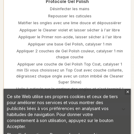
Protocole Gel Polish
Désinfecter les mains
Repousser les cuticules
Matifier les ongles avec une lime douce et dépoussiérer
Appliquer le Cleaner violet et laisser sécher à l'air libre
Appliquer le Primer non-acide, laisser sécher à l'air libre
Appliquer une base Gel Polish, catalyser 1 min
Appliquer 2 couches de Gel Polish couleur, catalyser 1 min
chaque couche
Appliquer une couche de Gel Polish Top Coat, catalyser 1
min (Si vous choisissez un Top Coat avec couche collante,
dégraissez chaque ongle avec un coton imbibé de Cleaner
Super Shine)
Huile à cuticule sur le contour des ongles et c'est terminé !
Ce site Web utilise ses propres cookies et ceux de tiers
pour améliorer nos services et vous montrer des
publicités liées à vos préférences en analysant vos
Information sur les frais de port
habitudes de navigation. Pour donner votre
consentement à son utilisation, appuyez sur le bouton
Accepter.