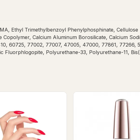
, Ethyl Trimethylbenzoyl Phenylphosphinate, Cellulose Ac
Copolymer, Calcium Aluminum Borosilicate, Calcium Sodium
10, 60725, 77002, 77007, 47005, 47000, 77861, 77266, 5
ic Fluorphlogopite, Polyurethane-33, Polyurethane-11, Bi
hat's Up Gel Polish
Don't get crazy Gel P