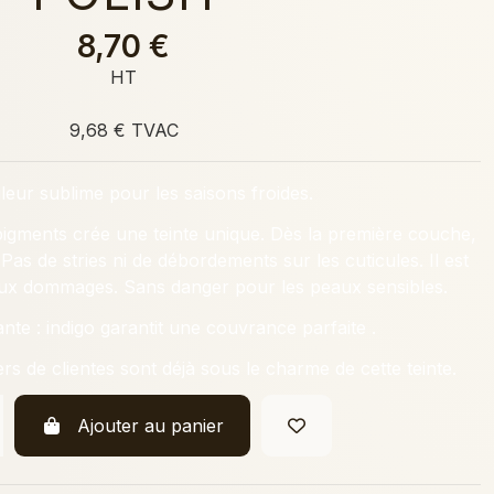
8,70 €
HT
9,68 € TVAC
eur sublime pour les saisons froides.
pigments crée une teinte unique. Dès la première couche,
t. Pas de stries ni de débordements sur les cuticules. Il est
 aux dommages. Sans danger pour les peaux sensibles.
te : indigo garantit une couvrance parfaite .
ers de clientes sont déjà sous le charme de cette teinte.
Ajouter au panier