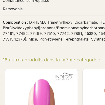
Consistance: semi-épaisse
Removable
Composition :
Di-HEMA Trimethylhexyl Dicarbamate, HEMA
Bis(Glycidoxyphenyl)propane/Bisaminomethylnorbornane 
77491, 77492, 77499, 77510, 77742, 77891, 45380, 454
73915,12370], Mica, Polyethylene Terephthalate, Synthet
16 autres produits dans la même catégorie :
Neon Pink Gel Polish
W