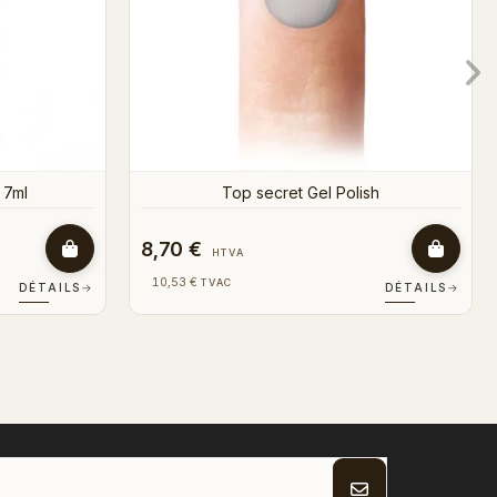
8,70 €
HTVA
10,53 €
TVAC
DÉTAILS
→
DÉTAILS
→