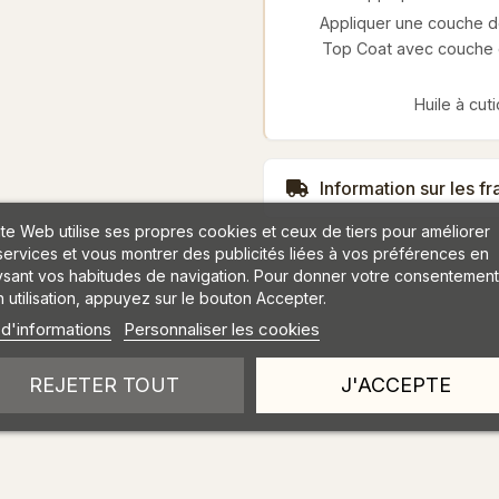
Appliquer une couche de
Top Coat avec couche c
Huile à cut
Information sur les fr
ite Web utilise ses propres cookies et ceux de tiers pour améliorer
services et vous montrer des publicités liées à vos préférences en
ysant vos habitudes de navigation. Pour donner votre consentement
 utilisation, appuyez sur le bouton Accepter.
 d'informations
Personnaliser les cookies
REJETER TOUT
J'ACCEPTE