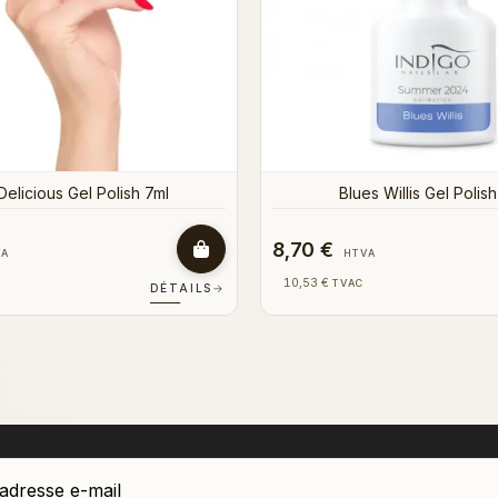
8,70 €
VA
HTVA
10,53 €
TVAC
DÉTAILS
→