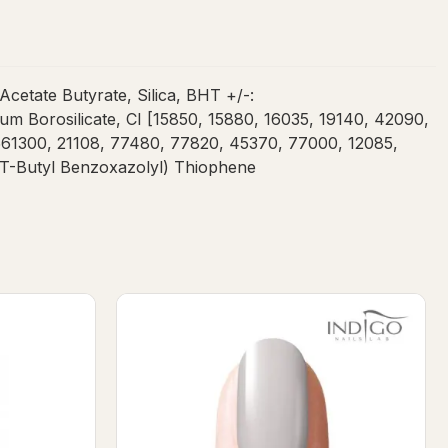
etate Butyrate, Silica, BHT +/-:
 Borosilicate, CI [15850, 15880, 16035, 19140, 42090,
61300, 21108, 77480, 77820, 45370, 77000, 12085,
s(T-Butyl Benzoxazolyl) Thiophene
olish
Kate Boss Gel Polish 7ml