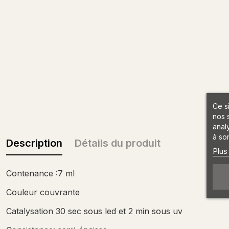
Ce s
nos 
anal
à son
Description
Détails du produit
Plus
Contenance :7 ml
Couleur couvrante
Catalysation 30 sec sous led et 2 min sous uv