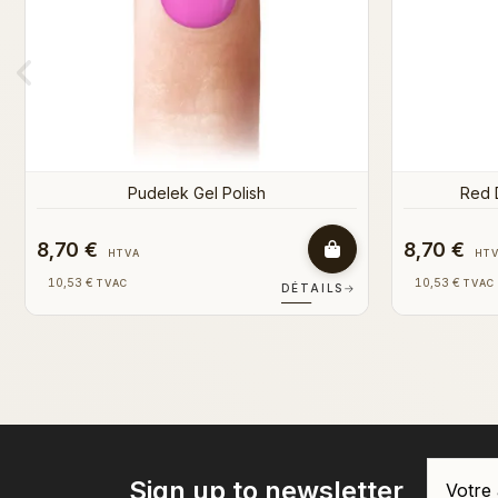
8,70 €
8,70 €
HTVA
HT
10,53 €
10,53 €
TVAC
TVAC
DÉTAILS
→
Sign up to newsletter