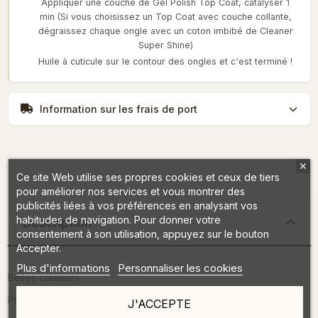
Appliquer une couche de Gel Polish Top Coat, catalyser 1
min (Si vous choisissez un Top Coat avec couche collante,
dégraissez chaque ongle avec un coton imbibé de Cleaner
Super Shine)
Huile à cuticule sur le contour des ongles et c'est terminé !
Information sur les frais de port
Ce site Web utilise ses propres cookies et ceux de tiers
pour améliorer nos services et vous montrer des
publicités liées à vos préférences en analysant vos
habitudes de navigation. Pour donner votre
Description
consentement à son utilisation, appuyez sur le bouton
Accepter.
Plus d'informations
Personnaliser les cookies
Belles couleurs
Propriétés d'adhérence étonnantes
J'ACCEPTE