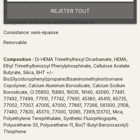
Contenance :7 ml
REJETER TOUT
Couleur couvrante
Catalysation 5 sec sous led et 2 min sous uv
Consistance: semi-épaisse
Removable
Composition :
Di-HEMA Trimethylhexyl Dicarbamate, HEMA,
Ethyl Trimethylbenzoyl Phenylphosphinate, Cellulose Acetate
Butyrate, Silica, BHT +/-:
Bis(Glycidoxyphenyl)propane/Bisaminomethylnorbornane
Copolymer, Calcium Aluminum Borosilicate, Calcium Sodium
Borosilicate, CI [15850, 15880, 16035, 19140, 42090, 77491,
77492, 77499, 77510, 77742, 77891, 45380, 45410, 60725,
77002, 77007, 47005, 47000, 77861, 77266, 561300, 21108,
77480, 77820, 45370, 77000, 12085, 73915,12370], Mica,
Polyethylene Terephthalate, Synthetic Fluorphlogopite,
Polyurethane-33, Polyurethane-11, Bis(T-Butyl Benzoxazolyl)
Thiophene