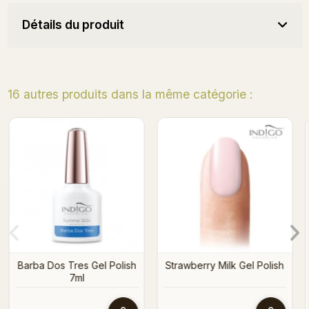
Détails du produit
16 autres produits dans la même catégorie :
Nude Beige Gel Polish 7ml
Gel polish Mr & Mrs Indigo
sh