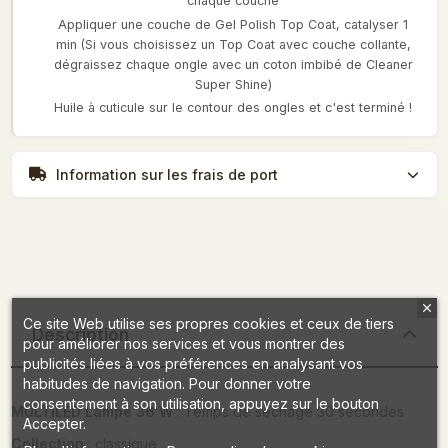
chaque couche
Appliquer une couche de Gel Polish Top Coat, catalyser 1
min (Si vous choisissez un Top Coat avec couche collante,
dégraissez chaque ongle avec un coton imbibé de Cleaner
Super Shine)
Huile à cuticule sur le contour des ongles et c'est terminé !
Information sur les frais de port
Ce site Web utilise ses propres cookies et ceux de tiers
Description
pour améliorer nos services et vous montrer des
publicités liées à vos préférences en analysant vos
habitudes de navigation. Pour donner votre
consentement à son utilisation, appuyez sur le bouton
MULTILED Lampe 36 W
: Temps de séchage 30 secondes
Accepter.
Collection
: classique