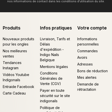
nos informations de contact dans les conditions d'utilisation du site.
Produits
Infos pratiques
Votre compte
Nouveaux produits
Livraison, Tarifs et
Informations
pour les ongles
Délais
personnelles
d'expédition -
Nos meilleures
Commandes
Indigo Nails
ventes
Avoirs
Belgique
Tendances
Adresses
Mentions légales
Instagram
Bons de réduction
Conditions
Vidéos Youtube
Mes alertes
Générales de
Indigonails
Vente (CGV)
Demande de
Entraide Facebook
rétractation
Payer en toute
Carte Cadeau
sécurité sur le site
indigonails
Politique de