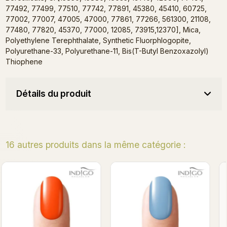
77492, 77499, 77510, 77742, 77891, 45380, 45410, 60725,
77002, 77007, 47005, 47000, 77861, 77266, 561300, 21108,
77480, 77820, 45370, 77000, 12085, 73915,12370], Mica,
Polyethylene Terephthalate, Synthetic Fluorphlogopite,
Polyurethane-33, Polyurethane-11, Bis(T-Butyl Benzoxazolyl)
Thiophene
Détails du produit
16 autres produits dans la même catégorie :
Bientôt en stock
Bad Icon Gel Polish 7ml
F* Beautiful Gel Polish
Promo !