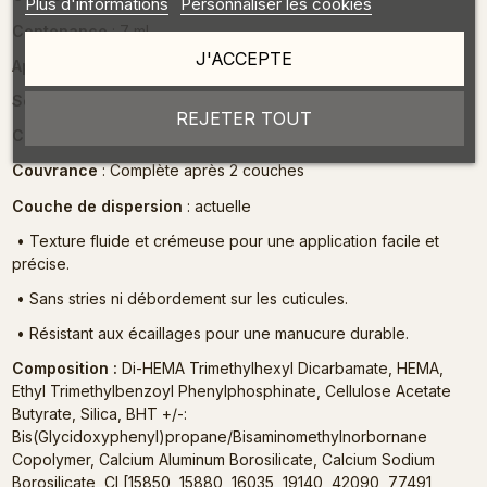
Plus d'informations
Personnaliser les cookies
Contenance
: 7 ml
J'ACCEPTE
Application
: Gel Polish
Soluble dans le dissolvant ?
: oui
REJETER TOUT
Consistance
: crémeuse
Couvrance
: Complète après 2 couches
Couche de dispersion
: actuelle
•
Texture fluide et crémeuse pour une application facile et
précise.
•
Sans stries ni débordement sur les cuticules.
•
Résistant aux écaillages pour une manucure durable.
Composition :
Di-HEMA Trimethylhexyl Dicarbamate, HEMA,
Ethyl Trimethylbenzoyl Phenylphosphinate, Cellulose Acetate
Butyrate, Silica, BHT +/-:
Bis(Glycidoxyphenyl)propane/Bisaminomethylnorbornane
Copolymer, Calcium Aluminum Borosilicate, Calcium Sodium
Borosilicate, CI [15850, 15880, 16035, 19140, 42090, 77491,