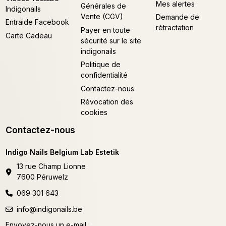
Mes alertes
Générales de
Indigonails
Vente (CGV)
Demande de
Entraide Facebook
rétractation
Payer en toute
Carte Cadeau
sécurité sur le site
indigonails
Politique de
confidentialité
Contactez-nous
Révocation des
cookies
Contactez-nous
Indigo Nails Belgium Lab Estetik
13 rue Champ Lionne
7600 Péruwelz
069 301 643
info@indigonails.be
Envoyez-nous un e-mail :