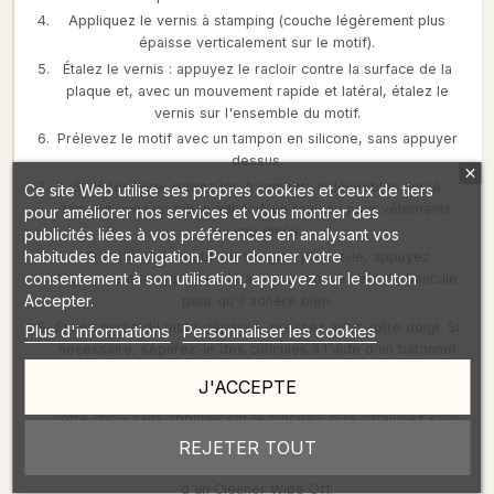
Appliquez le vernis à stamping (couche légèrement plus
épaisse verticalement sur le motif).
Étalez le vernis : appuyez le racloir contre la surface de la
plaque et, avec un mouvement rapide et latéral, étalez le
vernis sur l'ensemble du motif.
Prélevez le motif avec un tampon en silicone, sans appuyer
dessus.
Si nécessaire, retirez les fragments indésirables sur le
Ce site Web utilise ses propres cookies et ceux de tiers
tampon avec un ruban adhésif, un rouleau pour vêtements
pour améliorer nos services et vous montrer des
ou une pince.
publicités liées à vos préférences en analysant vos
habitudes de navigation. Pour donner votre
Transférez le motif sur l'ongle : placez-le, appuyez
consentement à son utilisation, appuyez sur le bouton
légèrement et appliquez-le avec un mouvement de bascule
Accepter.
pour qu'il adhère bien.
Si une partie du motif dépasse, pressez avec votre doigt. Si
Plus d'informations
Personnaliser les cookies
nécessaire, séparez-le des cuticules à l'aide d'un bâtonnet
en bois.
J'ACCEPTE
Lorsque le motif est sec, protégez-le avec le top coat de
votre choix sans appuyer sur le pinceau, puis catalysez sous
lampe.
REJETER TOUT
Nettoyez les cuticules à l'aide d'un dissolvant pour vernis ou
d'un Cleaner Wipe Off.