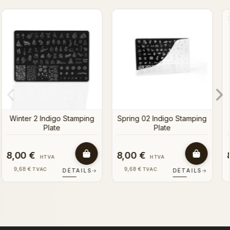
Spring 01 Indigo Stamping
Summer 1 - Stamping Plat
NOUVEAU
Plate
ping
8,00 €
8,00 €
HTVA
HTVA
9,68 €
9,68 €
TVAC
TVAC
LS
→
DÉTAILS
→
DÉTAILS