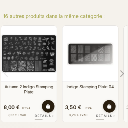
16 autres produits dans la même catégorie :
Indigo Stamping Plate 03
Spring 01 Indigo Stamping
Plate
04
3,50 €
8,00 €
HTVA
HTVA
4,24 €
9,68 €
TVAC
TVAC
S
→
DÉTAILS
→
DÉTAILS
→