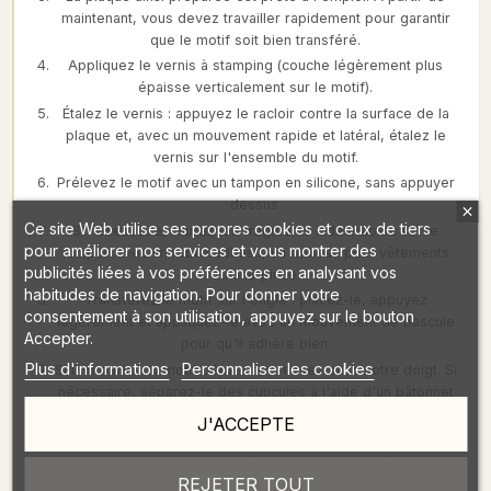
maintenant, vous devez travailler rapidement pour garantir
que le motif soit bien transféré.
Appliquez le vernis à stamping (couche légèrement plus
épaisse verticalement sur le motif).
Étalez le vernis : appuyez le racloir contre la surface de la
plaque et, avec un mouvement rapide et latéral, étalez le
vernis sur l'ensemble du motif.
Prélevez le motif avec un tampon en silicone, sans appuyer
dessus.
Ce site Web utilise ses propres cookies et ceux de tiers
Si nécessaire, retirez les fragments indésirables sur le
pour améliorer nos services et vous montrer des
tampon avec un ruban adhésif, un rouleau pour vêtements
publicités liées à vos préférences en analysant vos
ou une pince.
habitudes de navigation. Pour donner votre
Transférez le motif sur l'ongle : placez-le, appuyez
consentement à son utilisation, appuyez sur le bouton
légèrement et appliquez-le avec un mouvement de bascule
Accepter.
pour qu'il adhère bien.
Plus d'informations
Personnaliser les cookies
Si une partie du motif dépasse, pressez avec votre doigt. Si
nécessaire, séparez-le des cuticules à l'aide d'un bâtonnet
en bois.
J'ACCEPTE
Lorsque le motif est sec, protégez-le avec le top coat de
votre choix sans appuyer sur le pinceau, puis catalysez sous
REJETER TOUT
lampe.