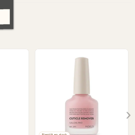
 Glue 7g
Cleaner Wipe Off 500ml