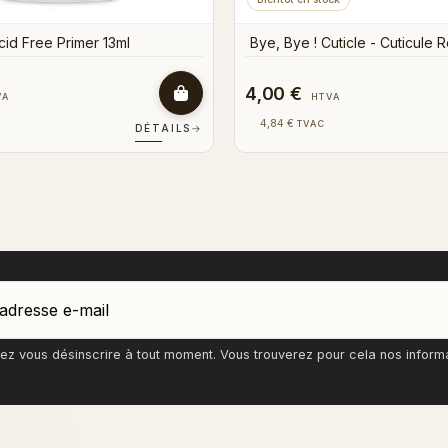
7,00 €
3,00 €
HTVA
HTVA
20,57 €
3,63 €
TVAC
TVAC
DÉTAILS
→
z vous désinscrire à tout moment. Vous trouverez pour cela nos informati