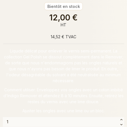
Bientôt en stock
12,00 €
HT
14,52 € TVAC
Liquide délicat pour enlever le vernis semi-permanent. La
collection Gel Polish se dissout complètement dans le Remover,
de sorte que nous n'endommagions pas les ongles naturels et
que nous n'ayons pas besoin de limer le produit. En outre,
l'odeur désagréable du solvant a été neutralisée au minimum
nécessaire.
Comment utiliser: Enveloppez vos ongles avec un coton imbibé
d'Indigo Remover et attendez 8 à 10 minutes. Ensuite, retirez les
restes du vernis avec une lime douce.
Ajuster les ongles avec une lime ou un bloc.