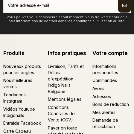
Vous pouvez vous désinscrire à tout moment. Vous trouverez pour cela
nos informations de contact dans les conditions d'utilisation du site.
Produits
Infos pratiques
Votre compte
Nouveaux produits
Livraison, Tarifs et
Informations
pour les ongles
Délais
personnelles
d'expédition -
Nos meilleures
Commandes
Indigo Nails
ventes
Avoirs
Belgique
Tendances
Adresses
Mentions légales
Instagram
Bons de réduction
Conditions
Vidéos Youtube
Mes alertes
Générales de
Indigonails
Vente (CGV)
Demande de
Entraide Facebook
rétractation
Payer en toute
Carte Cadeau