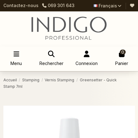
Contactez-nous
069 301 643
Français
0
Menu
Rechercher
Connexion
Panier
Accueil
Stamping
Vernis Stamping
Greensetter - Quick
Stamp 7ml