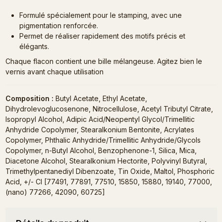
Formulé spécialement pour le stamping, avec une
pigmentation renforcée.
Permet de réaliser rapidement des motifs précis et
élégants.
Chaque flacon contient une bille mélangeuse. Agitez bien le
vernis avant chaque utilisation
Composition :
Butyl Acetate, Ethyl Acetate,
Dihydrolevoglucosenone, Nitrocellulose, Acetyl Tributyl Citrate,
Isopropyl Alcohol, Adipic Acid/Neopentyl Glycol/Trimellitic
Anhydride Copolymer, Stearalkonium Bentonite, Acrylates
Copolymer, Phthalic Anhydride/Trimellitic Anhydride/Glycols
Copolymer, n-Butyl Alcohol, Benzophenone-1, Silica, Mica,
Diacetone Alcohol, Stearalkonium Hectorite, Polyvinyl Butyral,
Trimethylpentanediyl Dibenzoate, Tin Oxide, Maltol, Phosphoric
Acid, +/- CI [77491, 77891, 77510, 15850, 15880, 19140, 77000,
(nano) 77266, 42090, 60725]