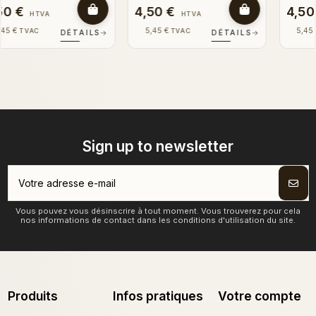
4,50 €
4,50 €
HTVA
HTVA
5,45 €
5,45 €
TVAC
TVAC
DÉTAILS
→
DÉTAILS
→
Sign up to newsletter
Vous pouvez vous désinscrire à tout moment. Vous trouverez pour cela
nos informations de contact dans les conditions d'utilisation du site.
Produits
Infos pratiques
Votre compte