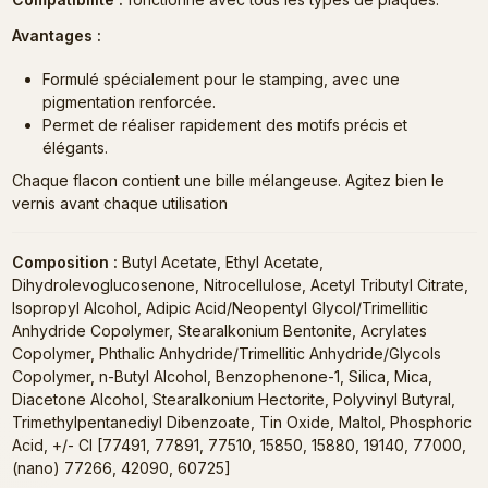
Avantages :
Formulé spécialement pour le stamping, avec une
pigmentation renforcée.
Permet de réaliser rapidement des motifs précis et
élégants.
Chaque flacon contient une bille mélangeuse. Agitez bien le
vernis avant chaque utilisation
Composition :
Butyl Acetate, Ethyl Acetate,
Dihydrolevoglucosenone, Nitrocellulose, Acetyl Tributyl Citrate,
Isopropyl Alcohol, Adipic Acid/Neopentyl Glycol/Trimellitic
Anhydride Copolymer, Stearalkonium Bentonite, Acrylates
Copolymer, Phthalic Anhydride/Trimellitic Anhydride/Glycols
Copolymer, n-Butyl Alcohol, Benzophenone-1, Silica, Mica,
Diacetone Alcohol, Stearalkonium Hectorite, Polyvinyl Butyral,
Trimethylpentanediyl Dibenzoate, Tin Oxide, Maltol, Phosphoric
Acid, +/- CI [77491, 77891, 77510, 15850, 15880, 19140, 77000,
(nano) 77266, 42090, 60725]