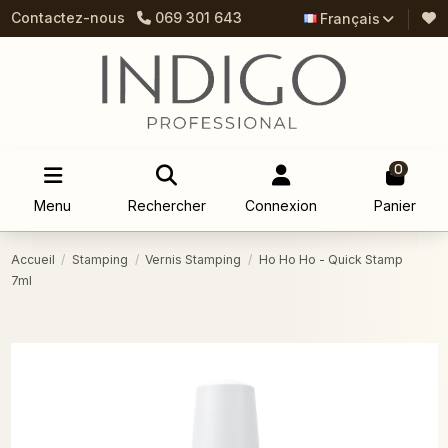
Contactez-nous
069 301 643
Français
0
Menu
Rechercher
Connexion
Panier
Accueil
Stamping
Vernis Stamping
Ho Ho Ho - Quick Stamp
7ml