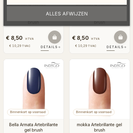
Binnenkort op voorraad
Binnenkort op voorraad
ALLES AFWIJZEN
Luna park Artebrillante gel
Ultra marina Artebrillante gel
brush
brush
€ 8,50
€ 8,50
HTVA
HTVA
€ 10,29
€ 10,29
TVAC
TVAC
DÉTAILS
→
DÉTAILS
→
Binnenkort op voorraad
Binnenkort op voorraad
Bella Armata Artebrillante
mokka Artebrillante gel
gel brush
brush