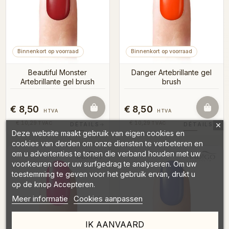
Binnenkort op voorraad
Binnenkort op voorraad
Beautiful Monster
Danger Artebrillante gel
Artebrillante gel brush
brush
€ 8,50
€ 8,50
HTVA
HTVA
€ 10,29
€ 10,29
TVAC
TVAC
DÉTAILS
→
DÉTAILS
→
Deze website maakt gebruik van eigen cookies en
cookies van derden om onze diensten te verbeteren en
om u advertenties te tonen die verband houden met uw
voorkeuren door uw surfgedrag te analyseren. Om uw
toestemming te geven voor het gebruik ervan, drukt u
op de knop Accepteren.
Meer informatie
Cookies aanpassen
IK AANVAARD