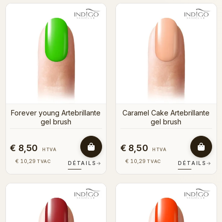
Forever young Artebrillante
Caramel Cake Artebrillante
gel brush
gel brush
€ 8,50
€ 8,50
HTVA
HTVA
€ 10,29
€ 10,29
TVAC
TVAC
DÉTAILS
→
DÉTAILS
→