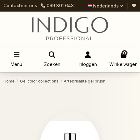
Contacteer ons
069 301 643
Nederlands
0
Menu
Zoeken
Inloggen
Winkelwagen
Home
Gel color collections
Artebrillante gel brush