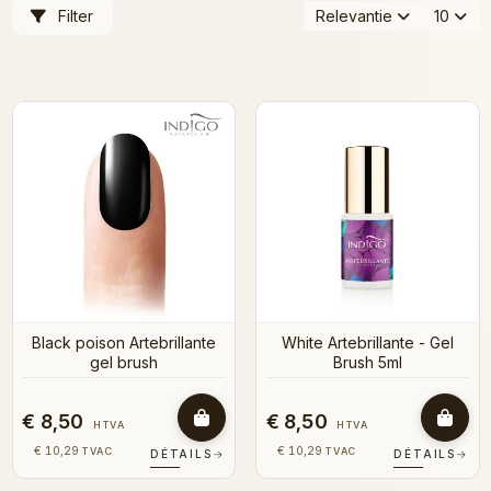
Filter
Relevantie
10
Black poison Artebrillante
White Artebrillante - Gel
gel brush
Brush 5ml
€ 8,50
€ 8,50
HTVA
HTVA
€ 10,29
€ 10,29
TVAC
TVAC
DÉTAILS
→
DÉTAILS
→