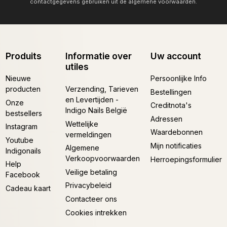
contactgegevens gebruiken uit de algemene voorwaarden.
Produits
Informatie over
Uw account
utiles
Nieuwe
Persoonlijke Info
producten
Verzending, Tarieven
Bestellingen
en Levertijden -
Onze
Creditnota's
Indigo Nails België
bestsellers
Adressen
Wettelijke
Instagram
Waardebonnen
vermeldingen
Youtube
Mijn notificaties
Algemene
Indigonails
Verkoopvoorwaarden
Herroepingsformulier
Help
Veilige betaling
Facebook
Privacybeleid
Cadeau kaart
Contacteer ons
Cookies intrekken