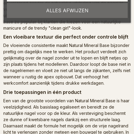
en verzorgd zonder de natuurlijke uitstraling van de nagel te
verliezen. De nagels krijgen meer helderheid en een verfijnde
ALLES AFWIJZEN
uitstraling zonder kunstmatig effect. Precies daarom is deze
base zo populair bij klanten die kiezen voor een natuurlijke
manicure of de trendy "clean girl"-look.
Een vloeibare textuur die perfect onder controle blijft
De vloeiende consistentie maakt Natural Mineral Base bijzonder
prettig om dagelijks mee te werken. Het product verdeelt zich
gelijkmatig over de nagel zonder uit te lopen en blijft netjes op
zijn plaats tijdens het modelleren. Daardoor loopt de base niet in
de nagelriemen en vloeit ze niet uit langs de zijkanten, zelfs niet
wanneer u rustig de apex opbouwt. Dat verhoogt het
werkcomfort aanzienlijk tijdens drukke werkdagen.
Drie toepassingen in één product
Een van de grootste voordelen van Natural Mineral Base is haar
veelzijdigheid. Als basislaag egaliseert en bereidt ze de
natuurlijke nagel voor op de kleur. Als versteviging beschermt
ze dunne of kwetsbare nagels dankzij een structurele laag.
Daarnaast maakt de formule het mogelijk om de vrije nagelrand
licht te verlengen zonder meteen een bouwgel te gebruiken. In