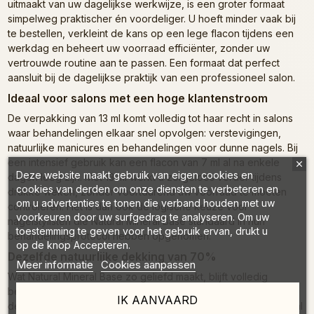
uitmaakt van uw dagelijkse werkwijze, is een groter formaat
simpelweg praktischer én voordeliger. U hoeft minder vaak bij
te bestellen, verkleint de kans op een lege flacon tijdens een
werkdag en beheert uw voorraad efficiënter, zonder uw
vertrouwde routine aan te passen. Een formaat dat perfect
aansluit bij de dagelijkse praktijk van een professioneel salon.
Ideaal voor salons met een hoge klantenstroom
De verpakking van 13 ml komt volledig tot haar recht in salons
waar behandelingen elkaar snel opvolgen: verstevigingen,
natuurlijke manicures en behandelingen voor dunne nagels. Bij
een intensief gebruik kan een flacon van 7 ml al na enkele
Deze website maakt gebruik van eigen cookies en
dagen leeg zijn. Met 13 ml werkt u zorgeloos verder tijdens
cookies van derden om onze diensten te verbeteren en
drukke weken, zonder voortdurend uw voorraad te moeten
om u advertenties te tonen die verband houden met uw
controleren. Het is dan ook de logische keuze voor
voorkeuren door uw surfgedrag te analyseren. Om uw
nagelstylisten die Natural Mineral Base standaard in hun
toestemming te geven voor het gebruik ervan, drukt u
behandelingsprotocol hebben opgenomen.
op de knop Accepteren.
Dezelfde natuurlijke dekking van 70%
Meer informatie
Cookies aanpassen
Wat Natural Mineral Base zo geliefd maakt, blijft volledig
behouden: een dekking van 70% die de natuurlijke kleur van
IK AANVAARD
de nagelplaat subtiel laat doorschijnen. Het resultaat oogt egaal