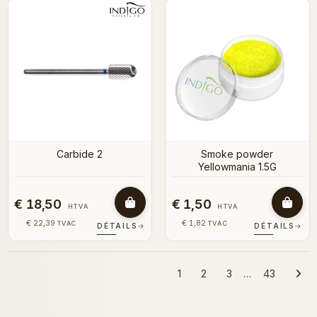
Carbide 2
Smoke powder
Yellowmania 1.5G
€ 18,50
€ 1,50
HTVA
HTVA
€ 22,39
€ 1,82
TVAC
TVAC
DÉTAILS
→
DÉTAILS
→
1
2
3
…
43