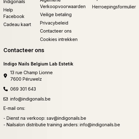
Indigonails
Verkoopvoorwaarden
Herroepingsformulier
Help
Veilige betaling
Facebook
Privacybeleid
Cadeau kaart
Contacteer ons
Cookies intrekken
Contacteer ons
Indigo Nails Belgium Lab Estetik
13 rue Champ Lionne
7600 Péruwelz
069 301 643
info@indigonails.be
E-mail ons:
- Dienst na verkoop:
sav@indigonails.be
- Nailsalon distributie training anders:
info@indigonails.be