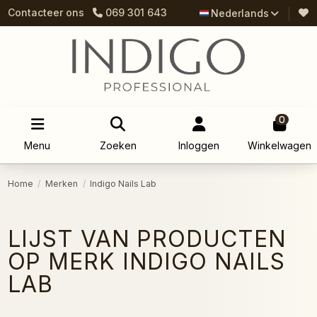
Contacteer ons
069 301 643
Nederlands
0
Menu
Zoeken
Inloggen
Winkelwagen
Home
Merken
Indigo Nails Lab
LIJST VAN PRODUCTEN
OP MERK INDIGO NAILS
LAB