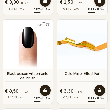
€ 3,00
€ 1,50
HTVA
HTVA
€ 3,63
€ 1,82
TVAC
TVAC
DÉTAILS
→
DÉTAILS
→
Black poison Artebrillante
Gold Mirror Effect Foil
gel brush
€ 8,50
€ 3,30
HTVA
HTVA
€ 10,29
€ 3,99
TVAC
TVAC
DÉTAILS
→
DÉTAILS
→