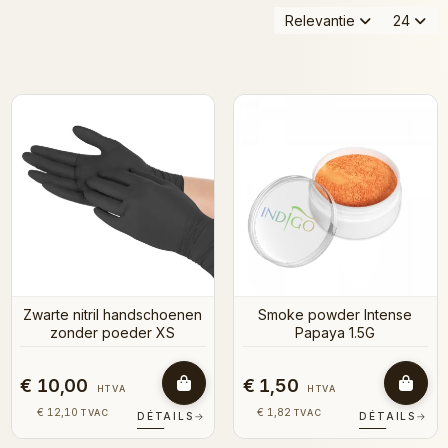
Relevantie
24
Zwarte nitril handschoenen
Smoke powder Intense
zonder poeder XS
Papaya 1.5G
€ 10,00
€ 1,50
HTVA
HTVA
€ 12,10
€ 1,82
TVAC
TVAC
DÉTAILS
→
DÉTAILS
→