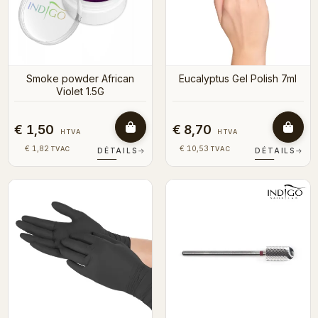
Smoke powder African
Eucalyptus Gel Polish 7ml
Violet 1.5G
€ 1,50
€ 8,70
HTVA
HTVA
€ 1,82
€ 10,53
TVAC
TVAC
DÉTAILS
→
DÉTAILS
→