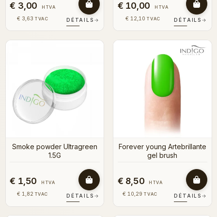
€ 3,00
€ 10,00
HTVA
HTVA
€ 3,63
€ 12,10
TVAC
TVAC
DÉTAILS
→
DÉTAILS
→
Smoke powder Ultragreen
Forever young Artebrillante
1.5G
gel brush
€ 1,50
€ 8,50
HTVA
HTVA
€ 1,82
€ 10,29
TVAC
TVAC
DÉTAILS
→
DÉTAILS
→