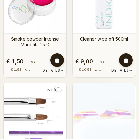
Smoke powder Intense
Cleaner wipe off 500ml
Magenta 1.5 G
€ 1,50
€ 9,00
HTVA
HTVA
€ 1,82
€ 10,89
TVAC
TVAC
DÉTAILS
→
DÉTAILS
→