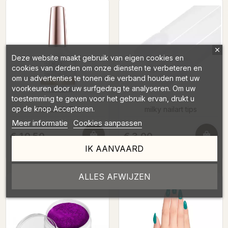
Deze website maakt gebruik van eigen cookies en
cookies van derden om onze diensten te verbeteren en
om u advertenties te tonen die verband houden met uw
voorkeuren door uw surfgedrag te analyseren. Om uw
toestemming te geven voor het gebruik ervan, drukt u
op de knop Accepteren.
Wet Look 7ml
milky nailart tips
Meer informatie
Cookies aanpassen
€ 10,50
€ 3,00
HTVA
HTVA
IK AANVAARD
€ 12,71
€ 3,63
TVAC
TVAC
DÉTAILS
→
DÉTAILS
→
ALLES AFWIJZEN