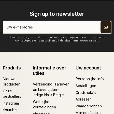
Sign up to newsletter
U kunt op elk gewenst moment weer uitschrijven. Hiervoor kunt u de
contactgegevens gebruiken uit de algemene voorwaarden.
Produits
Informatie over
Uw account
utiles
Nieuwe
Persoonlijke Info
producten
Verzending, Tarieven
Bestellingen
en Levertijden -
Onze
Creditnota's
Indigo Nails België
bestsellers
Adressen
Wettelijke
Instagram
Waardebonnen
vermeldingen
Youtube
Mijn notificaties
Algemene