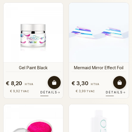
Gel Paint Black
Mermaid Mirror Effect Foil
€ 8,20
€ 3,30
HTVA
HTVA
€ 9,92
€ 3,99
TVAC
TVAC
DÉTAILS
→
DÉTAILS
→