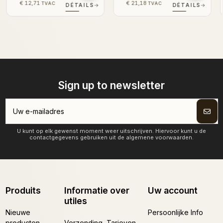
€ 12,71
€ 12,71
TVAC
TVAC
ILS
→
DÉTAILS
→
DÉTAILS
Sign up to newsletter
U kunt op elk gewenst moment weer uitschrijven. Hiervoor kunt u de
contactgegevens gebruiken uit de algemene voorwaarden.
Produits
Informatie over
Uw account
utiles
Nieuwe
Persoonlijke Info
producten
Verzending, Tarieven