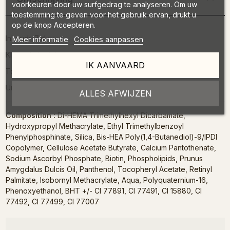
voorkeuren door uw surfgedrag te analyseren. Om uw
toestemming te geven voor het gebruik ervan, drukt u
op de knop Accepteren.
Inhoud: 7ml
Meer informatie
Cookies aanpassen
Kleur: dark pink
IK AANVAARD
Toepassing: gemakkelijk met de high tech-penseel
Uitharding: led 30 tot 60 sec
ALLES AFWIJZEN
Composition :
Di-HEMA Trimethylhexyl Dicarbamate,
Hydroxypropyl Methacrylate, Ethyl Trimethylbenzoyl
Phenylphosphinate, Silica, Bis-HEA Poly(1,4-Butanediol)-9/IPDI
Copolymer, Cellulose Acetate Butyrate, Calcium Pantothenate,
Sodium Ascorbyl Phosphate, Biotin, Phospholipids, Prunus
Amygdalus Dulcis Oil, Panthenol, Tocopheryl Acetate, Retinyl
Palmitate, Isobornyl Methacrylate, Aqua, Polyquaternium-16,
Phenoxyethanol, BHT +/- CI 77891, CI 77491, CI 15880, CI
77492, CI 77499, CI 77007