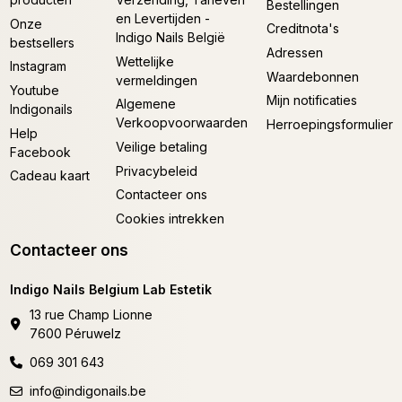
Bestellingen
en Levertijden -
Onze
Creditnota's
Indigo Nails België
bestsellers
Adressen
Wettelijke
Instagram
Waardebonnen
vermeldingen
Youtube
Mijn notificaties
Algemene
Indigonails
Verkoopvoorwaarden
Herroepingsformulier
Help
Veilige betaling
Facebook
Privacybeleid
Cadeau kaart
Contacteer ons
Cookies intrekken
Contacteer ons
Indigo Nails Belgium Lab Estetik
13 rue Champ Lionne
7600 Péruwelz
069 301 643
info@indigonails.be