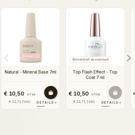
Abracadobra Top Coat
7ml
Hugo Gloss Top Coat 7ml
€ 10,50
€ 10,50
HTVA
HTVA
€ 12,71
€ 12,71
TVAC
TVAC
S
→
DÉTAILS
→
DÉTAILS
→