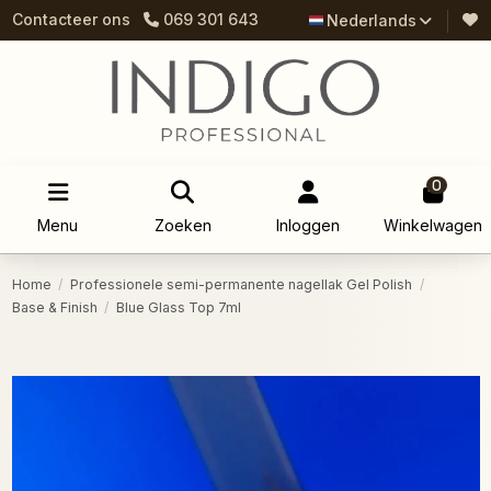
Contacteer ons
069 301 643
Nederlands
0
Menu
Zoeken
Inloggen
Winkelwagen
Home
Professionele semi-permanente nagellak Gel Polish
Base & Finish
Blue Glass Top 7ml