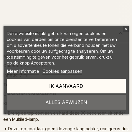
Omschrijving
Deze website maakt gebruik van eigen cookies en
cookies van derden om onze diensten te verbeteren en
om u advertenties te tonen die verband houden met uw
voorkeuren door uw surfgedrag te analyseren. Om uw
MULTILED Lamp 36 W
: Uithardingstijd 30 seconden
toestemming te geven voor het gebruik ervan, drukt u
op de knop Accepteren.
Collectie
: Zomer 2025
Meer informatie
Cookies aanpassen
Inhoud
: 7 ml
Toepassing
: 2-in-1 topcoat (afwerking & kleur)
IK AANVAARD
Oplosbaar in remover?
: ja
ALLES AFWIJZEN
Kleverige laag
: Nee
•
Breng de top coat aan en hard deze 30 seconden uit onder
een Multiled-lamp.
•
Deze top coat laat geen kleverige laag achter, reinigen is dus