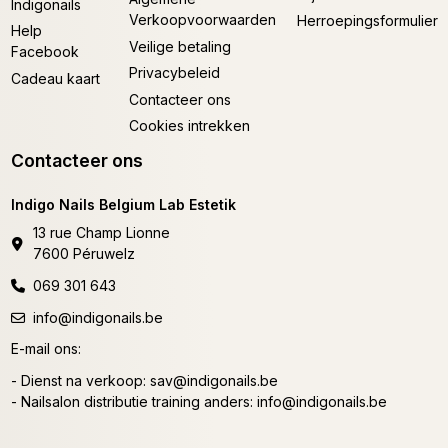
Indigonails
Verkoopvoorwaarden
Herroepingsformulier
Help
Veilige betaling
Facebook
Privacybeleid
Cadeau kaart
Contacteer ons
Cookies intrekken
Contacteer ons
Indigo Nails Belgium Lab Estetik
13 rue Champ Lionne
7600 Péruwelz
069 301 643
info@indigonails.be
E-mail ons:
- Dienst na verkoop:
sav@indigonails.be
- Nailsalon distributie training anders:
info@indigonails.be