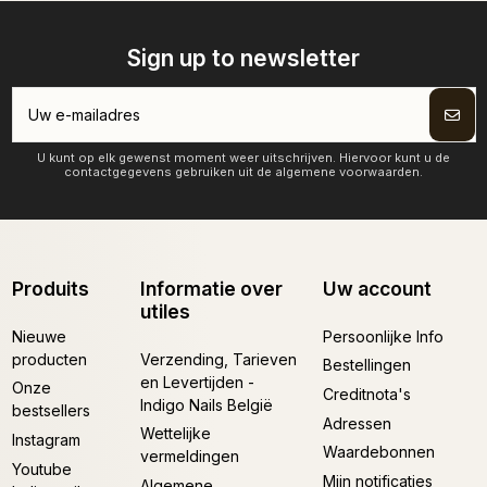
Sign up to newsletter
U kunt op elk gewenst moment weer uitschrijven. Hiervoor kunt u de
contactgegevens gebruiken uit de algemene voorwaarden.
Produits
Informatie over
Uw account
utiles
Nieuwe
Persoonlijke Info
producten
Verzending, Tarieven
Bestellingen
en Levertijden -
Onze
Creditnota's
Indigo Nails België
bestsellers
Adressen
Wettelijke
Instagram
Waardebonnen
vermeldingen
Youtube
Mijn notificaties
Algemene