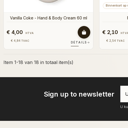
Binnenkort op 
Vanilla Coke - Hand & Body Cream 60 ml
€ 4,00
€ 2,10
HTVA
HTV
€ 4,84
€ 2,54
TVAC
TVAC
DÉTAILS
→
Item 1-18 van 18 in totaal item(s)
Sign up to newsletter
U ku