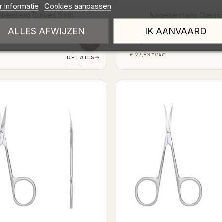
 informatie
Cookies aanpassen
lriemtang Curved 5mm
Nagelriemtang Classi
ALLES AFWIJZEN
IK AANVAARD
€ 23,00
TVA
HTVA
€ 27,83
TVAC
DÉTAILS
→