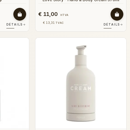
€ 11,00
HTVA
€ 13,31
TVAC
DÉTAILS
→
DÉTAILS
→