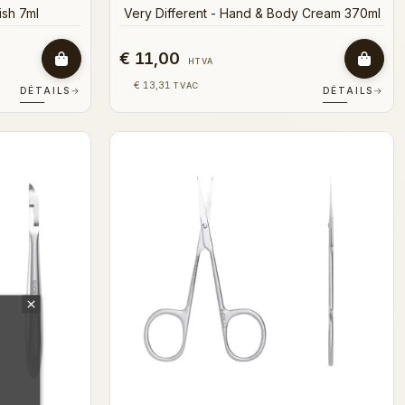
ish 7ml
Very Different - Hand & Body Cream 370ml
€ 11,00
HTVA
€ 13,31
TVAC
DÉTAILS
→
DÉTAILS
→