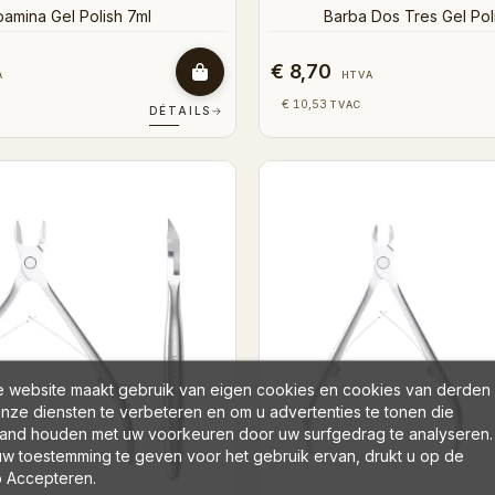
amina Gel Polish 7ml
Barba Dos Tres Gel Pol
€ 8,70
A
HTVA
€ 10,53
TVAC
DÉTAILS
→
 website maakt gebruik van eigen cookies en cookies van derden
nze diensten te verbeteren en om u advertenties te tonen die
and houden met uw voorkeuren door uw surfgedrag te analyseren.
w toestemming te geven voor het gebruik ervan, drukt u op de
 Accepteren.