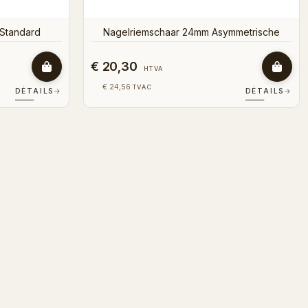
Standard
Nagelriemschaar 24mm Asymmetrische
€ 20,30
HTVA
€ 24,56
TVAC
DÉTAILS
→
DÉTAILS
→