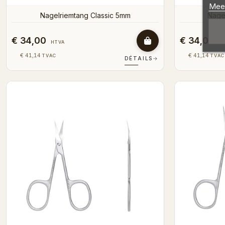
Meer
Nagelriemtang Classic 5mm
Nage
€ 34,00
€ 34,00
HTVA
H
€ 41,14
€ 41,14
TVAC
TVAC
DÉTAILS
→