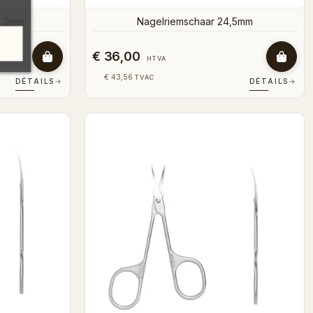
c 3mm
Nagelriemschaar 24,5mm
€ 36,00
HTVA
€ 43,56
TVAC
DÉTAILS
→
DÉTAILS
→