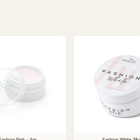
Fashion Pink - 4gr
Fashion White 38