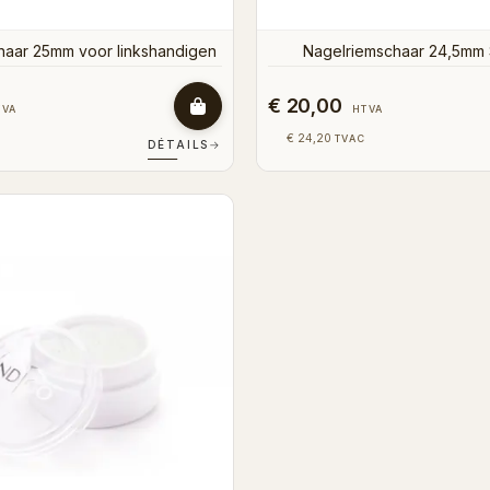
haar 25mm voor linkshandigen
Nagelriemschaar 24,5mm 
€ 20,00
TVA
HTVA
€ 24,20
TVAC
DÉTAILS
→