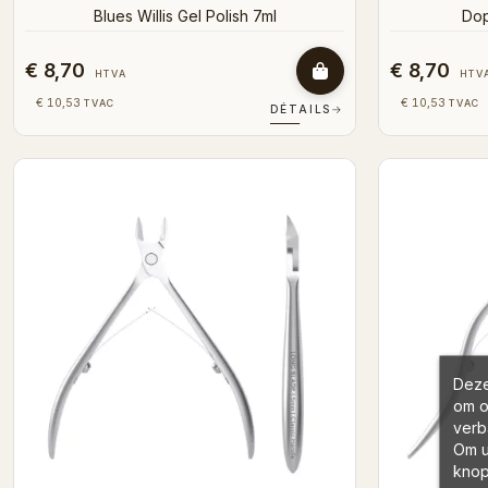
Blues Willis Gel Polish 7ml
Dop
€ 8,70
€ 8,70
HTVA
HTV
€ 10,53
€ 10,53
TVAC
TVAC
DÉTAILS
→
Deze
om o
verb
Om u
knop