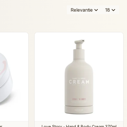
Relevantie
18
gr
Love Story - Hand & Body Cream 370ml