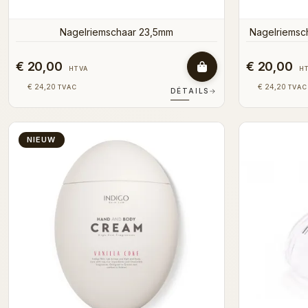
Nagelriemschaar 23,5mm
Nagelriemsc
€ 20,00
€ 20,00
HTVA
H
€ 24,20
€ 24,20
TVAC
TVAC
DÉTAILS
→
NIEUW