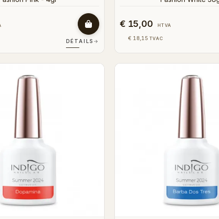
€ 15,00
A
HTVA
€ 18,15
TVAC
DÉTAILS
→