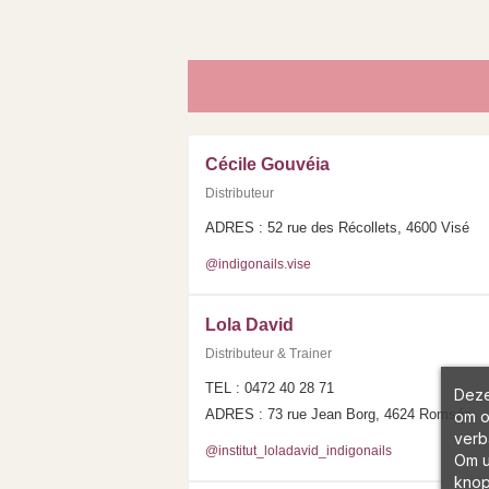
Cécile Gouvéia
Distributeur
ADRES : 52 rue des Récollets, 4600 Visé
@indigonails.vise
Lola David
Distributeur & Trainer
TEL : 0472 40 28 71
Deze
ADRES : 73 rue Jean Borg, 4624 Romsée
om o
verb
@institut_loladavid_indigonails
Om u
knop