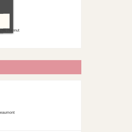
4280 Hannut
Beaumont