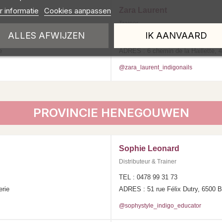
 informatie
Cookies aanpassen
Zara Laurent
Trainer
ALLES AFWIJZEN
IK AANVAARD
TEL : 0472 60 96 85
e
ADRES : 6 chemin de la Haillette, 
@zara_laurent_indigonails
PROVINCIE HENEGOUWEN
Sophie Leonard
Distributeur & Trainer
TEL : 0478 99 31 73
erie
ADRES : 51 rue Félix Dutry, 6500 
@sophystyle_indigo_educator