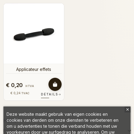
Applicateur effets
€ 0,20
HTVA
€ 0,24
TVAC
DÉTAILS
→
Deze website maakt gebruik van eigen cookies en
cookies van derden om onze diensten te verbeteren en
Home
om u advertenties te tonen die verband houden met uw
Professionele semi-permanente nagellak Gel Polish
voorkeuren door uw surfgedrag te analyseren. Om uw