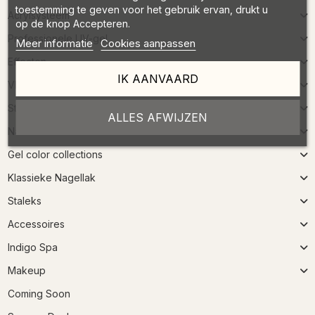
toestemming te geven voor het gebruik ervan, drukt u
Acrylsysteem
op de knop Accepteren.
Professionele UV-gel
Meer informatie
Cookies aanpassen
Effecten
IK AANVAARD
Vloeistoffen
Stempel
ALLES AFWIJZEN
Nailart
Gel color collections
Klassieke Nagellak
Staleks
Accessoires
Indigo Spa
Makeup
Coming Soon