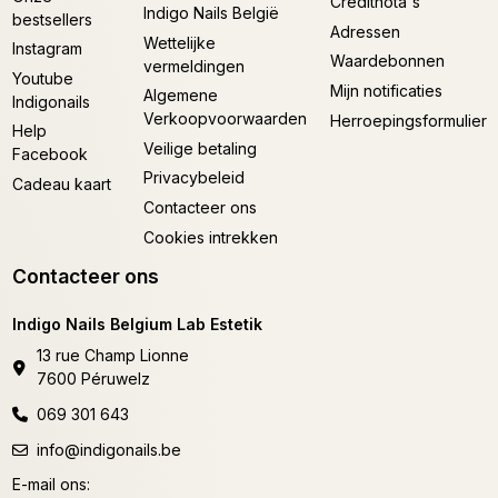
Creditnota's
Indigo Nails België
bestsellers
Adressen
Wettelijke
Instagram
Waardebonnen
vermeldingen
Youtube
Mijn notificaties
Algemene
Indigonails
Verkoopvoorwaarden
Herroepingsformulier
Help
Veilige betaling
Facebook
Privacybeleid
Cadeau kaart
Contacteer ons
Cookies intrekken
Contacteer ons
Indigo Nails Belgium Lab Estetik
13 rue Champ Lionne
7600 Péruwelz
069 301 643
info@indigonails.be
E-mail ons: