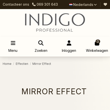
Contacteer ons
069 301 643
Nederlands
0
Menu
Zoeken
Inloggen
Winkelwagen
Home
Effecten
Mirror Effect
MIRROR EFFECT