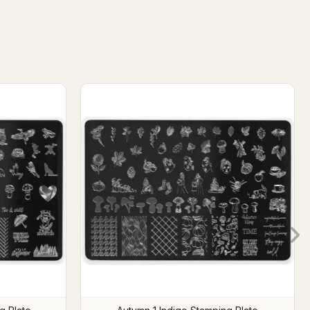
g Plate
Spring 01 Indigo Stamping Plate