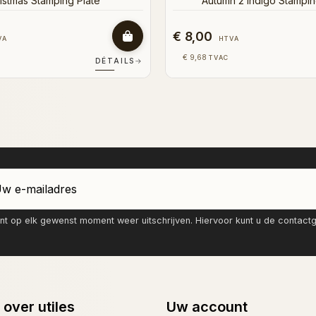
€ 8,00
VA
HTVA
€ 9,68
TVAC
DÉTAILS
→
nt op elk gewenst moment weer uitschrijven. Hiervoor kunt u de contac
 over utiles
Uw account