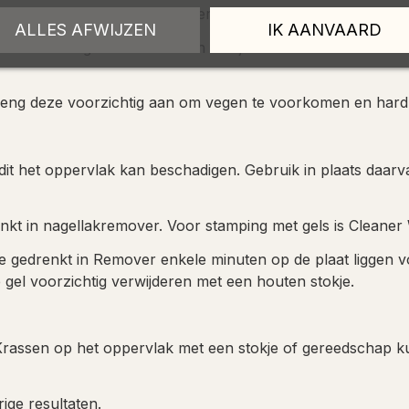
es te drukken en te rollen over het nageloppervlak om een 
ALLES AFWIJZEN
IK AANVAARD
e voorzichtig met een houten stokje. Probeer ze niet te v
 breng deze voorzichtig aan om vegen te voorkomen en hard
dit het oppervlak kan beschadigen. Gebruik in plaats daarva
enkt in nagellakremover. Voor stamping met gels is Cleaner 
hijfje gedrenkt in Remover enkele minuten op de plaat ligge
gel voorzichtig verwijderen met een houten stokje.
Krassen op het oppervlak met een stokje of gereedschap k
ge resultaten.