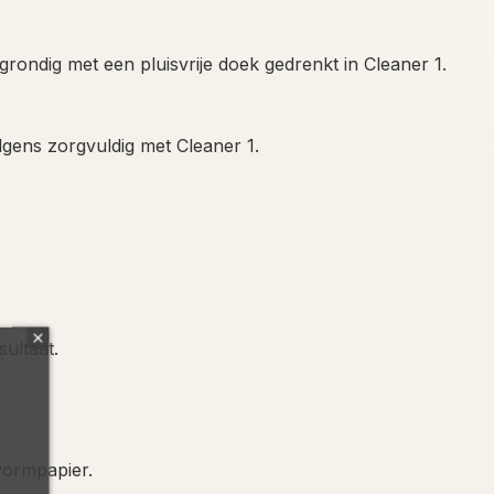
 grondig met een pluisvrije doek gedrenkt in Cleaner 1.
olgens zorgvuldig met Cleaner 1.
ultaat.
vormpapier.