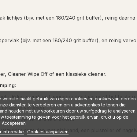
k lichtjes (bijv. met een 180/240 grit buffer), reinig daarna
pervlak (bijv. met een 180/240 grit buffer), en reinig verv
r, Cleaner Wipe Off of een klassieke cleaner.
amping:
ts dikkere, verticaal aangebrachte laag geeft het beste res
 website maakt gebruik van eigen cookies en cookies van derden
nze diensten te verbeteren en om u advertenties te tonen die
 design te verdelen.
and houden met uw voorkeuren door uw surfgedrag te analyseren.
w toestemming te geven voor het gebruik ervan, drukt u op de
emen zonder te hard te drukken.
 Accepteren.
verwijder deze dan met plakband, een pluisroller of nagel
 informatie
Cookies aanpassen