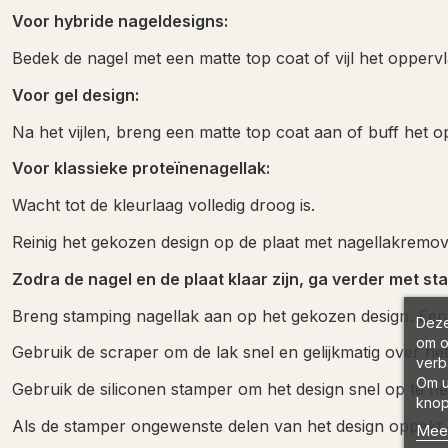
Voor hybride nageldesigns:
Bedek de nagel met een matte top coat of vijl het oppervla
Voor gel design:
Na het vijlen, breng een matte top coat aan of buff het op
Voor klassieke proteïnenagellak:
Wacht tot de kleurlaag volledig droog is.
Reinig het gekozen design op de plaat met nagellakremove
Zodra de nagel en de plaat klaar zijn, ga verder met st
Breng stamping nagellak aan op het gekozen design. Een ie
Deze
om o
Gebruik de scraper om de lak snel en gelijkmatig over het
verb
Om u
Gebruik de siliconen stamper om het design snel op te n
knop
Als de stamper ongewenste delen van het design oppakt, 
Meer