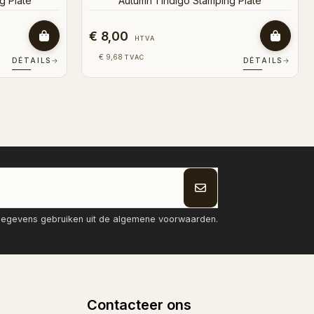
€ 8,00
HTVA
€ 9,68
TVAC
DÉTAILS
→
DÉTAILS
→
tgegevens gebruiken uit de algemene voorwaarden.
Contacteer ons