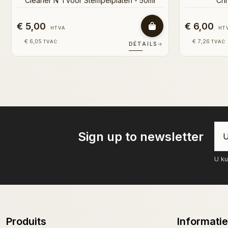
€ 4,50
€ 8,00
HTVA
HT
€ 5,45
€ 9,68
TVAC
TVAC
DÉTAILS
→
Sign up to newsletter
U ku
Produits
Informatie