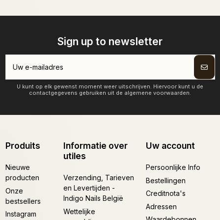
Sign up to newsletter
U kunt op elk gewenst moment weer uitschrijven. Hiervoor kunt u de
contactgegevens gebruiken uit de algemene voorwaarden.
Produits
Informatie over
Uw account
utiles
Nieuwe
Persoonlijke Info
producten
Verzending, Tarieven
Bestellingen
en Levertijden -
Onze
Creditnota's
Indigo Nails België
bestsellers
Adressen
Wettelijke
Instagram
Waardebonnen