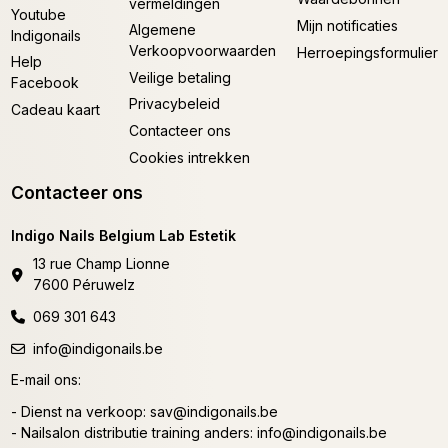
vermeldingen
Youtube
Mijn notificaties
Algemene
Indigonails
Verkoopvoorwaarden
Herroepingsformulier
Help
Veilige betaling
Facebook
Privacybeleid
Cadeau kaart
Contacteer ons
Cookies intrekken
Contacteer ons
Indigo Nails Belgium Lab Estetik
13 rue Champ Lionne
7600 Péruwelz
069 301 643
info@indigonails.be
E-mail ons:
- Dienst na verkoop:
sav@indigonails.be
- Nailsalon distributie training anders:
info@indigonails.be