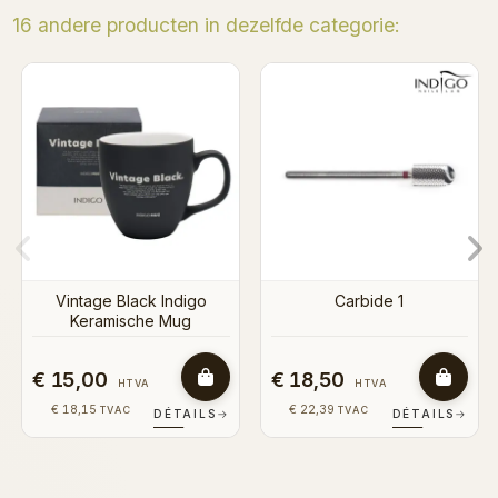
16 andere producten in dezelfde categorie:
Binnenkort op voorraad
Stofzuiger Ülka Premium
Carbide 1
€ 300,00
€ 18,50
HTVA
HTVA
€ 22,39
€ 363,00
TVAC
TVAC
→
DÉTAILS
→
DÉTAILS
→