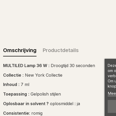
Omschrijving
Productdetails
MULTILED Lamp 36 W
: Droogtijd 30 seconden
Deze
om o
Collectie
: New York Collectie
verb
Om u
Inhoud
: 7 ml
knop
Meer
Toepassing
: Gelpolish stijlen
Oplosbaar in solvent ?
oplosmiddel : ja
Consistentie
: romig