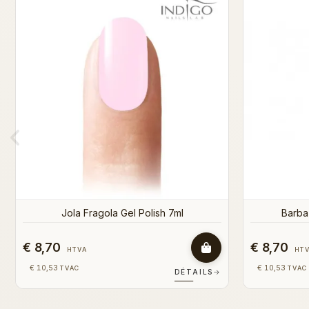
Giorgio Banani Gel Polish
Supe
€ 8,70
€ 8,70
HTVA
HT
€ 10,53
€ 10,53
TVAC
TVAC
DÉTAILS
→