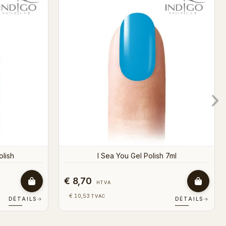
 7ml
Miętashek Gel Polish 7ml
€ 8,70
HTVA
€ 10,53
TVAC
DÉTAILS
→
DÉTAILS
→