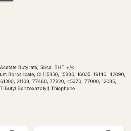
etate Butyrate, Silica, BHT +/-:
 Borosilicate, CI [15850, 15880, 16035, 19140, 42090,
61300, 21108, 77480, 77820, 45370, 77000, 12085,
s(T-Butyl Benzoxazolyl) Thiophene