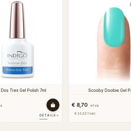
rduper Gel Polish 7ml
Wi-fi Wife Gel Polish
€ 8,70
VA
HTVA
€ 10,53
TVAC
DÉTAILS
→