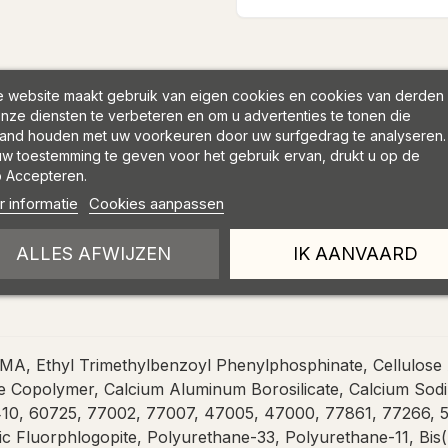
 website maakt gebruik van eigen cookies en cookies van derden
nze diensten te verbeteren en om u advertenties te tonen die
and houden met uw voorkeuren door uw surfgedrag te analyseren.
w toestemming te geven voor het gebruik ervan, drukt u op de
 Accepteren.
 informatie
Cookies aanpassen
ALLES AFWIJZEN
IK AANVAARD
, Ethyl Trimethylbenzoyl Phenylphosphinate, Cellulose Ac
Copolymer, Calcium Aluminum Borosilicate, Calcium Sodium
10, 60725, 77002, 77007, 47005, 47000, 77861, 77266, 5
ic Fluorphlogopite, Polyurethane-33, Polyurethane-11, Bi