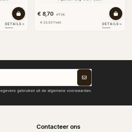
€ 8,70
HTVA
€ 10,53
TVAC
DÉTAILS
→
DÉTAILS
→
tgegevens gebruiken uit de algemene voorwaarden.
Contacteer ons