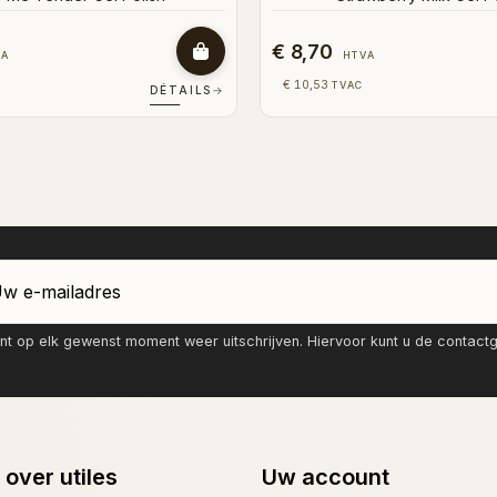
€ 8,70
VA
HTVA
€ 10,53
TVAC
DÉTAILS
→
nt op elk gewenst moment weer uitschrijven. Hiervoor kunt u de contac
 over utiles
Uw account