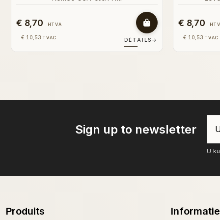
€ 8,70
€ 8,70
HTVA
HT
€ 10,53
€ 10,53
TVAC
TVAC
DÉTAILS
→
Sign up to newsletter
U ku
Produits
Informatie