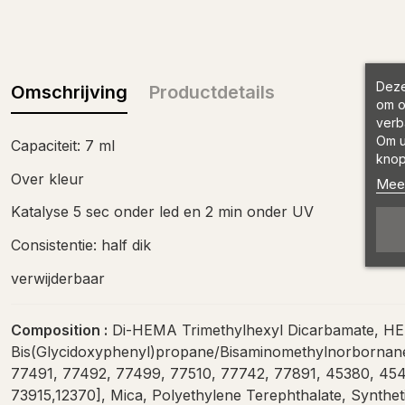
Deze
Omschrijving
Productdetails
om o
verb
Om u
Capaciteit: 7 ml
knop
Over kleur
Meer
Katalyse 5 sec onder led en 2 min onder UV
Consistentie: half dik
verwijderbaar
Composition :
Di-HEMA Trimethylhexyl Dicarbamate, HEMA
Bis(Glycidoxyphenyl)propane/Bisaminomethylnorbornane 
77491, 77492, 77499, 77510, 77742, 77891, 45380, 454
73915,12370], Mica, Polyethylene Terephthalate, Synthet