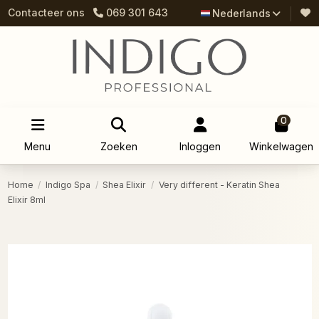
Contacteer ons
069 301 643
Nederlands
0
Menu
Zoeken
Inloggen
Winkelwagen
Home
Indigo Spa
Shea Elixir
Very different - Keratin Shea
Elixir 8ml