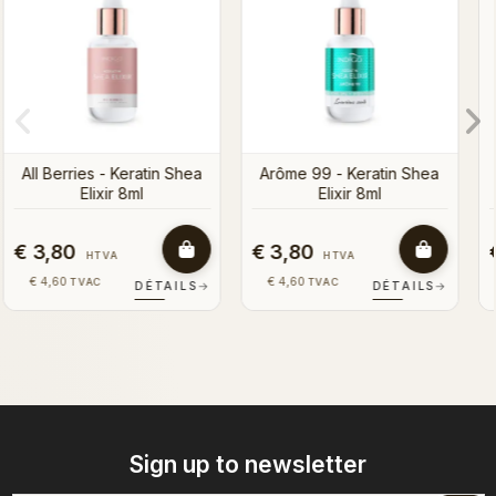
Shea
€ 3,80
€ 3,80
HTVA
HTVA
€ 4,60
€ 4,60
TVAC
TVAC
ILS
→
DÉTAILS
→
DÉTAILS
Sign up to newsletter