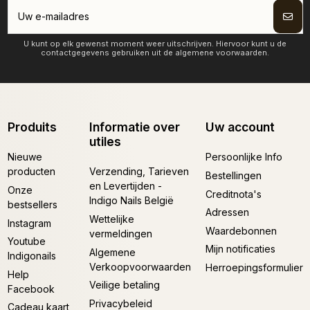
U kunt op elk gewenst moment weer uitschrijven. Hiervoor kunt u de
contactgegevens gebruiken uit de algemene voorwaarden.
Produits
Informatie over
Uw account
utiles
Nieuwe
Persoonlijke Info
producten
Verzending, Tarieven
Bestellingen
en Levertijden -
Onze
Creditnota's
Indigo Nails België
bestsellers
Adressen
Wettelijke
Instagram
Waardebonnen
vermeldingen
Youtube
Mijn notificaties
Algemene
Indigonails
Verkoopvoorwaarden
Herroepingsformulier
Help
Veilige betaling
Facebook
Privacybeleid
Cadeau kaart