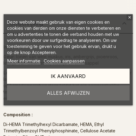
Deze website maakt gebruik van eigen cookies en
Omschrijving
cookies van derden om onze diensten te verbeteren en
om u advertenties te tonen die verband houden met uw
voorkeuren door uw surfgedrag te analyseren. Om uw
toestemming te geven voor het gebruik ervan, drukt u
Inhoud
: 8 ml
op de knop Accepteren.
Geur
: tonen van witte muskus, iris, ambergrijs, pioenroos,
Meer informatie
Cookies aanpassen
lelietje-van-dalen, roos, viooltje en sinaasappel
Let op
: Het product verandert van toestand bij een temperatuur
IK AANVAARD
lager dan 15 °C. Als uw product is gekristalliseerd, laat het dan
op kamertemperatuur staan totdat het zijn oorspronkelijke
textuur terugkrijgt. Geen zorgen, het behoudt al zijn
ALLES AFWIJZEN
eigenschappen.
Composition :
Di-HEMA Trimethylhexyl Dicarbamate, HEMA, Ethyl
Trimethylbenzoyl Phenylphosphinate, Cellulose Acetate