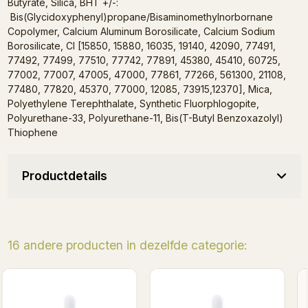
Butyrate, Silica, BHT +/-:
Bis(Glycidoxyphenyl)propane/Bisaminomethylnorbornane
Copolymer, Calcium Aluminum Borosilicate, Calcium Sodium
Borosilicate, CI [15850, 15880, 16035, 19140, 42090, 77491,
77492, 77499, 77510, 77742, 77891, 45380, 45410, 60725,
77002, 77007, 47005, 47000, 77861, 77266, 561300, 21108,
77480, 77820, 45370, 77000, 12085, 73915,12370], Mica,
Polyethylene Terephthalate, Synthetic Fluorphlogopite,
Polyurethane-33, Polyurethane-11, Bis(T-Butyl Benzoxazolyl)
Thiophene
Productdetails
16 andere producten in dezelfde categorie:
Alpha Girl - Keratin Shea
Love Story - Keratin Sh
Elixir 8ml
Elixir 8ml