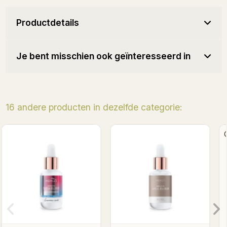
Productdetails
Je bent misschien ook geïnteresseerd in
16 andere producten in dezelfde categorie:
Capri Melon - Keratin Shea
Deja Vu - Keratin She
Elixir 8ml
Elixir 8ml