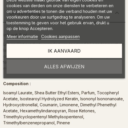
cookies van derden om onze diensten te verbeteren en
om u advertenties te tonen die verband houden met uw
Omschrijving
voorkeuren door uw surfgedrag te analyseren. Om uw
toestemming te geven voor het gebruik ervan, drukt u
op de knop Accepteren.
Inhoud
: 8 ml
Meer informatie
Cookies aanpassen
Let op
: Het product verandert van toestand bij een temperatuur
lager dan 15 °C. Als uw product is gekristalliseerd, laat het dan
IK AANVAARD
op kamertemperatuur staan totdat het zijn oorspronkelijke
textuur terugkrijgt. Geen zorgen, het behoudt al zijn
ALLES AFWIJZEN
eigenschappen.
Composition :
Isoamyl Laurate, Shea Butter Ethyl Esters, Parfum, Tocopheryl
Acetate, Isostearoyl Hydrolyzed Keratin, Isononyl Isononanoate,
Hydroxycitronellal, Coumarin, Limonene, Dimethyl Phenethyl
Acetate, Hexamethylindanopyran, Rose Ketones,
Trimethylcyclopentenyl Methylisopentenol,
Trimethylbenzenepropanol, Pinene