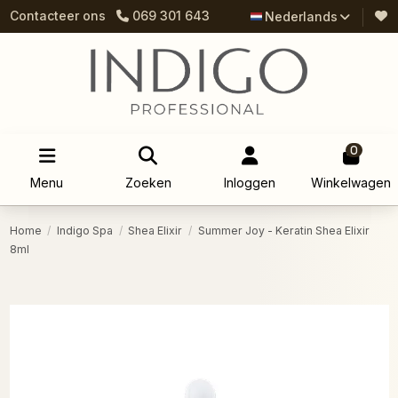
Contacteer ons
069 301 643
Nederlands
0
Menu
Zoeken
Inloggen
Winkelwagen
Home
Indigo Spa
Shea Elixir
Summer Joy - Keratin Shea Elixir
8ml