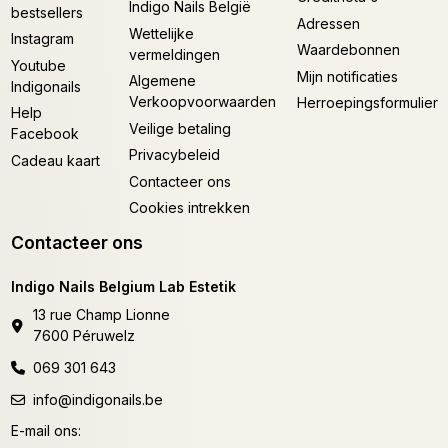
Indigo Nails België
bestsellers
Adressen
Wettelijke
Instagram
Waardebonnen
vermeldingen
Youtube
Mijn notificaties
Algemene
Indigonails
Verkoopvoorwaarden
Herroepingsformulier
Help
Veilige betaling
Facebook
Privacybeleid
Cadeau kaart
Contacteer ons
Cookies intrekken
Contacteer ons
Indigo Nails Belgium Lab Estetik
13 rue Champ Lionne
7600 Péruwelz
069 301 643
info@indigonails.be
E-mail ons: