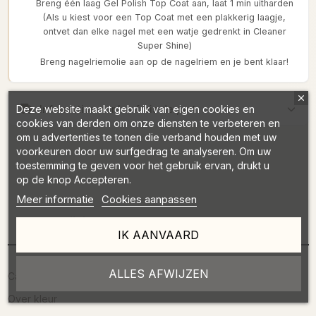
Breng één laag Gel Polish Top Coat aan, laat 1 min uitharden
(Als u kiest voor een Top Coat met een plakkerig laagje,
ontvet dan elke nagel met een watje gedrenkt in Cleaner
Super Shine)
Breng nagelriemolie aan op de nagelriem en je bent klaar!
Information sur les frais de port
Deze website maakt gebruik van eigen cookies en
cookies van derden om onze diensten te verbeteren en
om u advertenties te tonen die verband houden met uw
voorkeuren door uw surfgedrag te analyseren. Om uw
toestemming te geven voor het gebruik ervan, drukt u
op de knop Accepteren.
Meer informatie
Cookies aanpassen
Omschrijving
IK AANVAARD
ALLES AFWIJZEN
Capaciteit: 7 ml
Over kleur