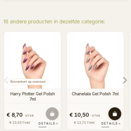
16 andere producten in dezelfde categorie:
Binnenkort op voorraad
Astrolodzia Gel Polish 7ml
Don’t Call Me Ariel Gel
Polish
ml
€ 8,70
€ 8,70
HTVA
HTVA
€ 10,53
€ 10,53
TVAC
TVAC
S
→
DÉTAILS
→
DÉTAILS
→