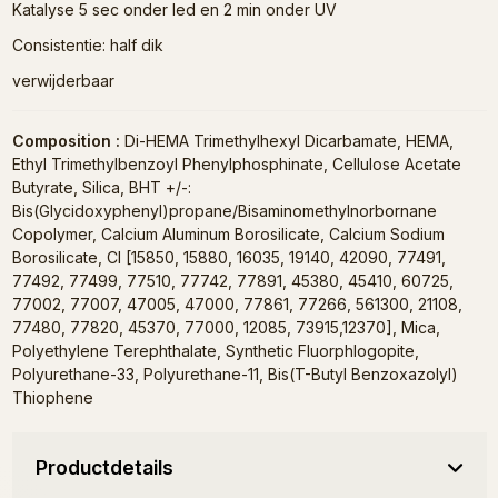
Katalyse 5 sec onder led en 2 min onder UV
Consistentie: half dik
verwijderbaar
Composition :
Di-HEMA Trimethylhexyl Dicarbamate, HEMA,
Ethyl Trimethylbenzoyl Phenylphosphinate, Cellulose Acetate
Butyrate, Silica, BHT +/-:
Bis(Glycidoxyphenyl)propane/Bisaminomethylnorbornane
Copolymer, Calcium Aluminum Borosilicate, Calcium Sodium
Borosilicate, CI [15850, 15880, 16035, 19140, 42090, 77491,
77492, 77499, 77510, 77742, 77891, 45380, 45410, 60725,
77002, 77007, 47005, 47000, 77861, 77266, 561300, 21108,
77480, 77820, 45370, 77000, 12085, 73915,12370], Mica,
Polyethylene Terephthalate, Synthetic Fluorphlogopite,
Polyurethane-33, Polyurethane-11, Bis(T-Butyl Benzoxazolyl)
Thiophene
Productdetails